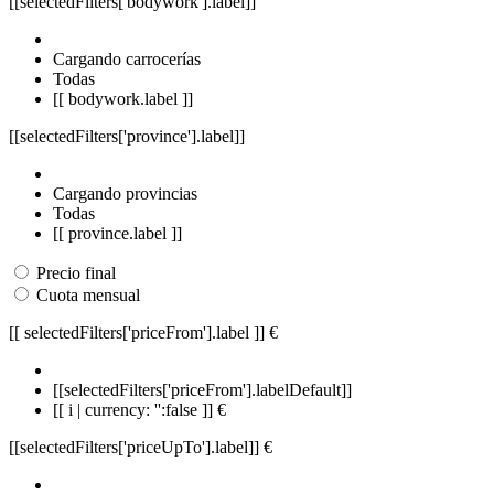
[[selectedFilters['bodywork'].label]]
Cargando carrocerías
Todas
[[ bodywork.label ]]
[[selectedFilters['province'].label]]
Cargando provincias
Todas
[[ province.label ]]
Precio final
Cuota mensual
[[ selectedFilters['priceFrom'].label ]]
€
[[selectedFilters['priceFrom'].labelDefault]]
[[ i | currency: '':false ]] €
[[selectedFilters['priceUpTo'].label]]
€