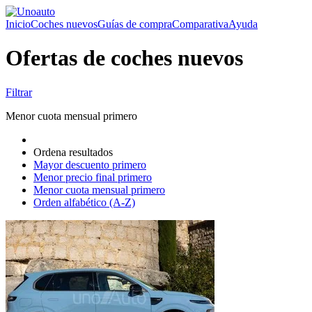
Inicio
Coches nuevos
Guías de compra
Comparativa
Ayuda
Ofertas de coches nuevos
Filtrar
Menor cuota mensual primero
Ordena resultados
Mayor descuento primero
Menor precio final primero
Menor cuota mensual primero
Orden alfabético (A-Z)