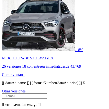
-18%
MERCEDES-BENZ Clase GLA
26 versiones
18 con entrega inmediata
desde
43.769
Cerrar ventana
[[ dataAd.name ]]
[[ formatNumber(dataAd.price) ]] €
Otras versiones
[[ errors.email.message ]]