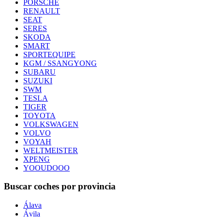
PORSCHE
RENAULT
SEAT
SERES
SKODA
SMART
SPORTEQUIPE
KGM / SSANGYONG
SUBARU
SUZUKI
SWM
TESLA
TIGER
TOYOTA
VOLKSWAGEN
VOLVO
VOYAH
WELTMEISTER
XPENG
YOOUDOOO
Buscar coches por provincia
Álava
Ávila