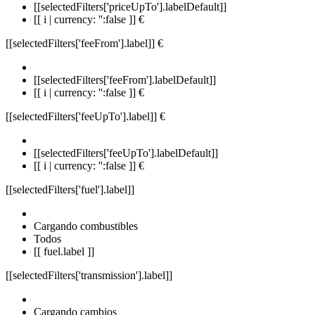
[[selectedFilters['priceUpTo'].labelDefault]]
[[ i | currency: '':false ]] €
[[selectedFilters['feeFrom'].label]]
€
[[selectedFilters['feeFrom'].labelDefault]]
[[ i | currency: '':false ]] €
[[selectedFilters['feeUpTo'].label]]
€
[[selectedFilters['feeUpTo'].labelDefault]]
[[ i | currency: '':false ]] €
[[selectedFilters['fuel'].label]]
Cargando combustibles
Todos
[[ fuel.label ]]
[[selectedFilters['transmission'].label]]
Cargando cambios