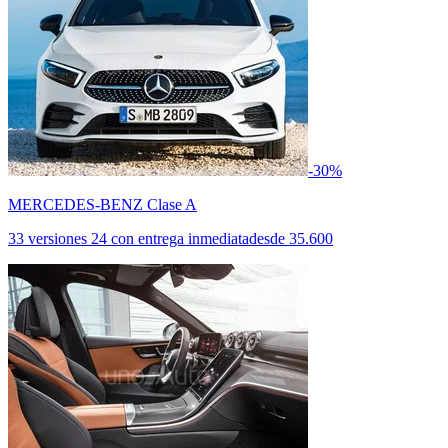
-30%
MERCEDES-BENZ Clase A
33 versiones
24 con entrega inmediata
desde
35.600