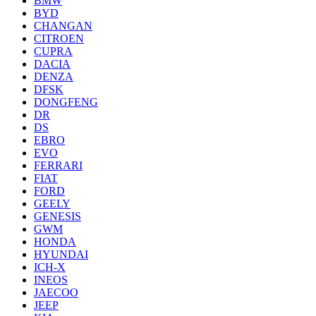
BMW
BYD
CHANGAN
CITROEN
CUPRA
DACIA
DENZA
DFSK
DONGFENG
DR
DS
EBRO
EVO
FERRARI
FIAT
FORD
GEELY
GENESIS
GWM
HONDA
HYUNDAI
ICH-X
INEOS
JAECOO
JEEP