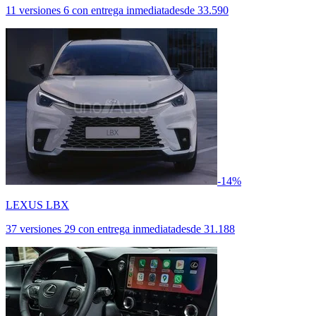
11 versiones
6 con entrega inmediata
desde
33.590
-14%
LEXUS LBX
37 versiones
29 con entrega inmediata
desde
31.188