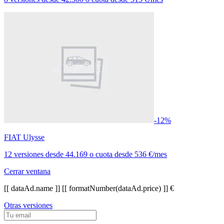
-12%
FIAT Ulysse
12 versiones
desde
44.169
o cuota desde
536 €/mes
Cerrar ventana
[[ dataAd.name ]]
[[ formatNumber(dataAd.price) ]] €
Otras versiones