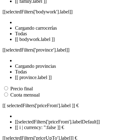
[[ family.label ]]
[[selectedFilters['bodywork'].label]]
Cargando carrocerías
Todas
[[ bodywork.label ]]
[[selectedFilters['province'].label]]
Cargando provincias
Todas
[[ province.label ]]
Precio final
Cuota mensual
[[ selectedFilters['priceFrom'].label ]]
€
[[selectedFilters['priceFrom'].labelDefault]]
[[ i | currency: '':false ]] €
[[selectedFilters['priceUpTo'].label]]
€