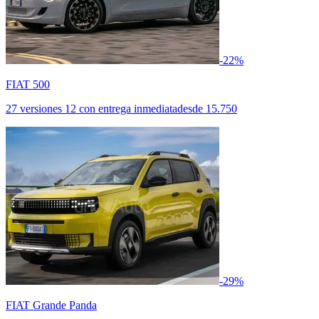
-22%
FIAT 500
27 versiones
12 con entrega inmediata
desde
15.750
-29%
FIAT Grande Panda