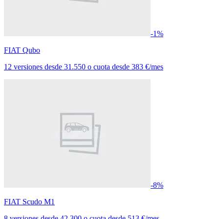
-1%
FIAT Qubo
12 versiones
desde
31.550
o cuota desde
383 €/mes
-8%
FIAT Scudo M1
8 versiones
desde
42.300
o cuota desde
513 €/mes