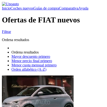
Inicio
Coches nuevos
Guías de compra
Comparativa
Ayuda
Ofertas de FIAT nuevos
Filtrar
Ordena resultados
Ordena resultados
Mayor descuento primero
Menor precio final primero
Menor cuota mensual primero
Orden alfabético (A-Z)