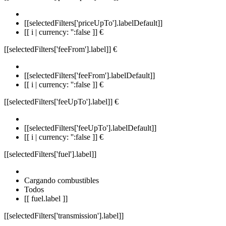
[[selectedFilters['priceUpTo'].labelDefault]]
[[ i | currency: '':false ]] €
[[selectedFilters['feeFrom'].label]]
€
[[selectedFilters['feeFrom'].labelDefault]]
[[ i | currency: '':false ]] €
[[selectedFilters['feeUpTo'].label]]
€
[[selectedFilters['feeUpTo'].labelDefault]]
[[ i | currency: '':false ]] €
[[selectedFilters['fuel'].label]]
Cargando combustibles
Todos
[[ fuel.label ]]
[[selectedFilters['transmission'].label]]