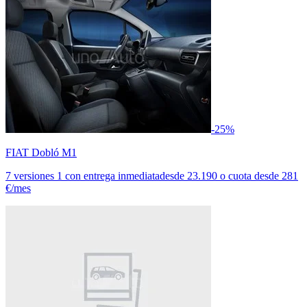
-25%
FIAT Dobló M1
7 versiones
1 con entrega inmediata
desde
23.190
o cuota desde
281
€/mes