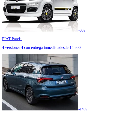
-3%
FIAT Panda
4 versiones
4 con entrega inmediata
desde
15.900
-14%