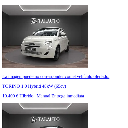
La imagen puede no corresponder con el vehículo ofertado.
TORINO 1.0 Hybrid 48kW (65cv)
19.400 €
Híbrido | Manual
Entrega inmediata