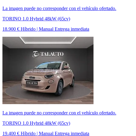
La imagen puede no corresponder con el vehículo ofertado.
TORINO 1.0 Hybrid 48kW (65cv)
18.900 €
Híbrido | Manual
Entrega inmediata
La imagen puede no corresponder con el vehículo ofertado.
TORINO 1.0 Hybrid 48kW (65cv)
19.400 €
Híbrido | Manual
Entrega inmediata