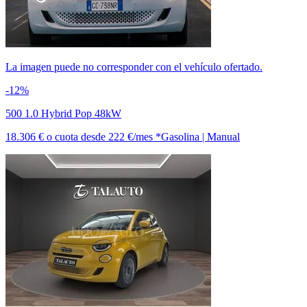
La imagen puede no corresponder con el vehículo ofertado.
-12%
500 1.0 Hybrid Pop 48kW
18.306 €
o cuota desde
222 €/mes *
Gasolina | Manual