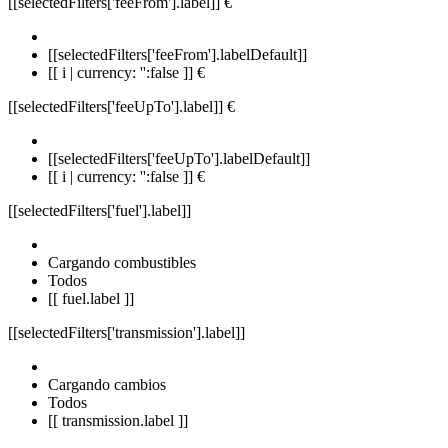
[[selectedFilters['feeFrom'].label]]
€
[[selectedFilters['feeFrom'].labelDefault]]
[[ i | currency: '':false ]] €
[[selectedFilters['feeUpTo'].label]]
€
[[selectedFilters['feeUpTo'].labelDefault]]
[[ i | currency: '':false ]] €
[[selectedFilters['fuel'].label]]
Cargando combustibles
Todos
[[ fuel.label ]]
[[selectedFilters['transmission'].label]]
Cargando cambios
Todos
[[ transmission.label ]]