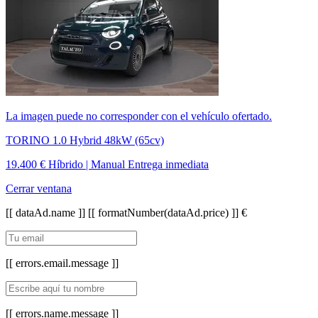
La imagen puede no corresponder con el vehículo ofertado.
TORINO 1.0 Hybrid 48kW (65cv)
19.400 €
Híbrido | Manual
Entrega inmediata
Cerrar ventana
[[ dataAd.name ]]
[[ formatNumber(dataAd.price) ]] €
[[ errors.email.message ]]
[[ errors.name.message ]]