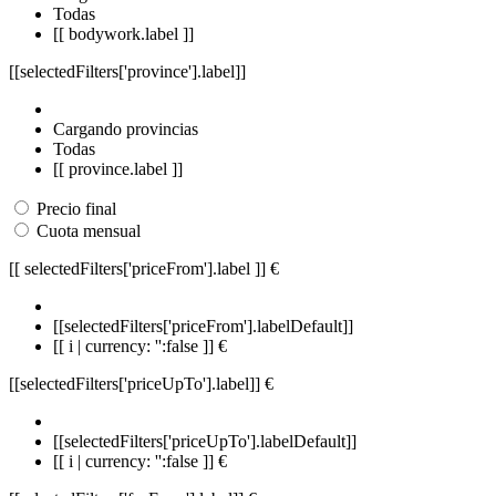
Todas
[[ bodywork.label ]]
[[selectedFilters['province'].label]]
Cargando provincias
Todas
[[ province.label ]]
Precio final
Cuota mensual
[[ selectedFilters['priceFrom'].label ]]
€
[[selectedFilters['priceFrom'].labelDefault]]
[[ i | currency: '':false ]] €
[[selectedFilters['priceUpTo'].label]]
€
[[selectedFilters['priceUpTo'].labelDefault]]
[[ i | currency: '':false ]] €