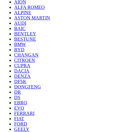
AION
ALFA ROMEO
ALPINE
ASTON MARTIN
AUDI
BAIC
BENTLEY
BESTUNE
BMW
BYD
CHANGAN
CITROEN
CUPRA
DACIA
DENZA
DFSK
DONGFENG
DR
DS
EBRO
EVO
FERRARI
FIAT
FORD
GEELY