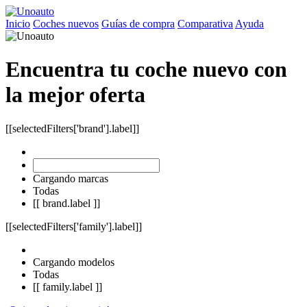
Inicio
Coches nuevos
Guías de compra
Comparativa
Ayuda
Encuentra tu coche nuevo con
la mejor oferta
[[selectedFilters['brand'].label]]
Cargando marcas
Todas
[[ brand.label ]]
[[selectedFilters['family'].label]]
Cargando modelos
Todas
[[ family.label ]]