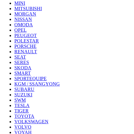
MINI
MITSUBISHI
MORGAN
NISSAN
OMODA
OPEL
PEUGEOT
POLESTAR
PORSCHE
RENAULT
SEAT
SERES
SKODA
SMART
SPORTEQUIPE
KGM / SSANGYONG
SUBARU
SUZUKI
SWM
TESLA
TIGER
TOYOTA
VOLKSWAGEN
VOLVO
VOYAH