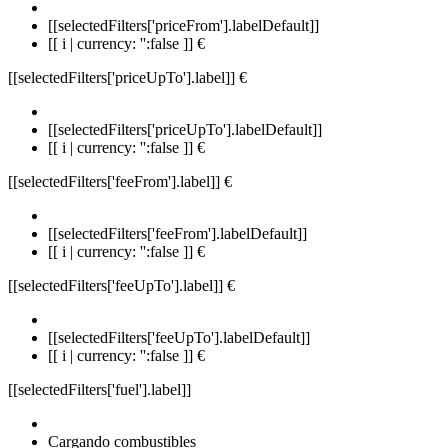
[[selectedFilters['priceFrom'].labelDefault]]
[[ i | currency: '':false ]] €
[[selectedFilters['priceUpTo'].label]]
€
[[selectedFilters['priceUpTo'].labelDefault]]
[[ i | currency: '':false ]] €
[[selectedFilters['feeFrom'].label]]
€
[[selectedFilters['feeFrom'].labelDefault]]
[[ i | currency: '':false ]] €
[[selectedFilters['feeUpTo'].label]]
€
[[selectedFilters['feeUpTo'].labelDefault]]
[[ i | currency: '':false ]] €
[[selectedFilters['fuel'].label]]
Cargando combustibles