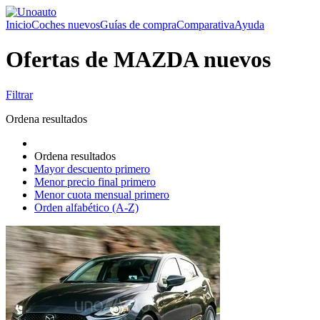
Inicio
Coches nuevos
Guías de compra
Comparativa
Ayuda
Ofertas de MAZDA nuevos
Filtrar
Ordena resultados
Ordena resultados
Mayor descuento primero
Menor precio final primero
Menor cuota mensual primero
Orden alfabético (A-Z)