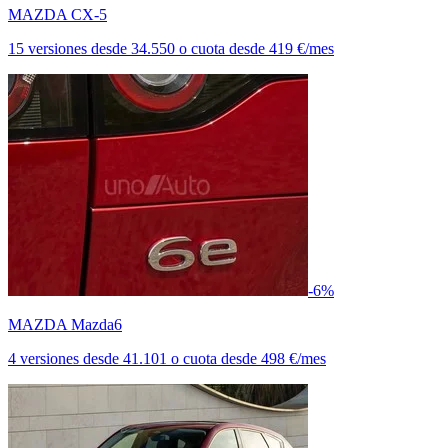
MAZDA CX-5
15 versiones
desde
34.550
o cuota desde
419 €/mes
-6%
MAZDA Mazda6
4 versiones
desde
41.101
o cuota desde
498 €/mes