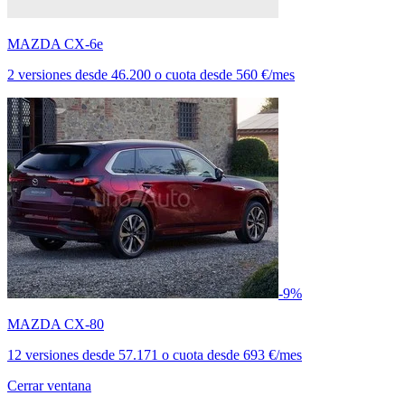
MAZDA CX-6e
2 versiones
desde
46.200
o cuota desde
560 €/mes
-9%
MAZDA CX-80
12 versiones
desde
57.171
o cuota desde
693 €/mes
Cerrar ventana