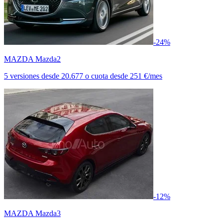
-24%
MAZDA Mazda2
5 versiones
desde
20.677
o cuota desde
251 €/mes
-12%
MAZDA Mazda3