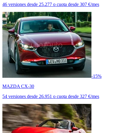
46 versiones
desde
25.277
o cuota desde
307 €/mes
-15%
MAZDA CX-30
54 versiones
desde
26.951
o cuota desde
327 €/mes