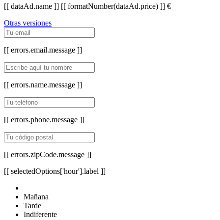
[[ dataAd.name ]]
[[ formatNumber(dataAd.price) ]] €
Otras versiones
[[ errors.email.message ]]
[[ errors.name.message ]]
[[ errors.phone.message ]]
[[ errors.zipCode.message ]]
[[ selectedOptions['hour'].label ]]
Mañana
Tarde
Indiferente