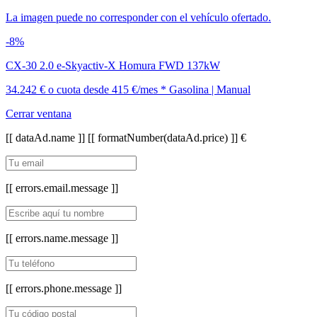
La imagen puede no corresponder con el vehículo ofertado.
-8%
CX-30 2.0 e-Skyactiv-X Homura FWD 137kW
34.242 €
o cuota desde
415 €/mes *
Gasolina | Manual
Cerrar ventana
[[ dataAd.name ]]
[[ formatNumber(dataAd.price) ]] €
[[ errors.email.message ]]
[[ errors.name.message ]]
[[ errors.phone.message ]]