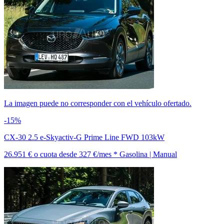
La imagen puede no corresponder con el vehículo ofertado.
-15%
CX-30 2.5 e-Skyactiv-G Prime Line FWD 103kW
26.951 €
o cuota desde
327 €/mes *
Gasolina | Manual