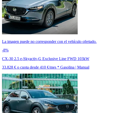
La imagen puede no corresponder con el vehículo ofertado.
-8%
CX-30 2.5 e-Skyactiv-G Exclusive Line FWD 103kW
33.828 €
o cuota desde
410 €/mes *
Gasolina | Manual