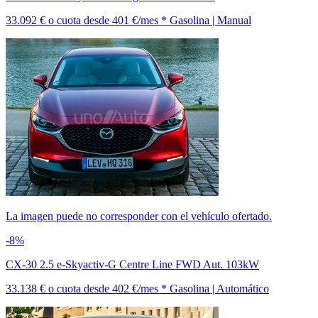
33.092 €
o cuota desde
401 €/mes *
Gasolina | Manual
La imagen puede no corresponder con el vehículo ofertado.
-8%
CX-30 2.5 e-Skyactiv-G Centre Line FWD Aut. 103kW
33.138 €
o cuota desde
402 €/mes *
Gasolina | Automático