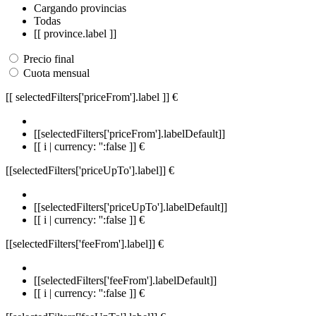
Cargando provincias
Todas
[[ province.label ]]
Precio final
Cuota mensual
[[ selectedFilters['priceFrom'].label ]]
€
[[selectedFilters['priceFrom'].labelDefault]]
[[ i | currency: '':false ]] €
[[selectedFilters['priceUpTo'].label]]
€
[[selectedFilters['priceUpTo'].labelDefault]]
[[ i | currency: '':false ]] €
[[selectedFilters['feeFrom'].label]]
€
[[selectedFilters['feeFrom'].labelDefault]]
[[ i | currency: '':false ]] €