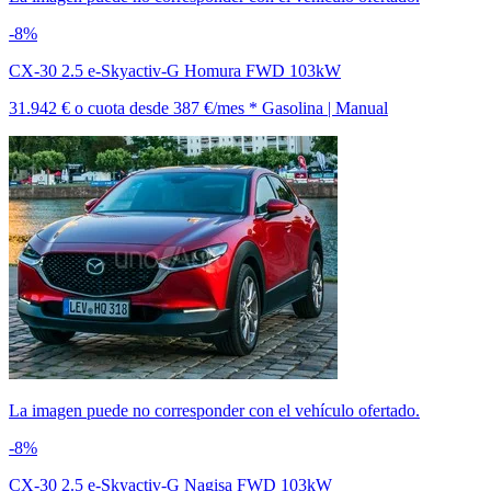
-8%
CX-30 2.5 e-Skyactiv-G Homura FWD 103kW
31.942 €
o cuota desde
387 €/mes *
Gasolina | Manual
La imagen puede no corresponder con el vehículo ofertado.
-8%
CX-30 2.5 e-Skyactiv-G Nagisa FWD 103kW