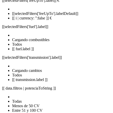
[[selectedFilters['feeUpTo'].label]]
€
[[selectedFilters['feeUpTo'].labelDefault]]
[[ i | currency: '':false ]] €
[[selectedFilters['fuel'].label]]
Cargando combustibles
Todos
[[ fuel.label ]]
[[selectedFilters['transmission'].label]]
Cargando cambios
Todos
[[ transmission.label ]]
[[ data.filtros | potenciaToString ]]
Todas
Menos de 50 CV
Entre 51 y 100 CV