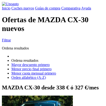
Inicio
Coches nuevos
Guías de compra
Comparativa
Ayuda
Ofertas de MAZDA CX-30
nuevos
Filtrar
Ordena resultados
Ordena resultados
Mayor descuento primero
Menor precio final primero
Menor cuota mensual primero
Orden alfabético (A-Z)
MAZDA CX-30 desde 338 € ó 327 €/mes