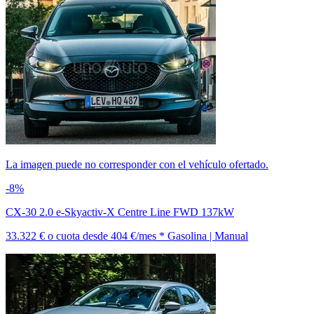
La imagen puede no corresponder con el vehículo ofertado.
-8%
CX-30 2.0 e-Skyactiv-X Centre Line FWD 137kW
33.322 €
o cuota desde
404 €/mes *
Gasolina | Manual