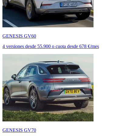
GENESIS GV60
4 versiones
desde
55.900
o cuota desde
678 €/mes
GENESIS GV70