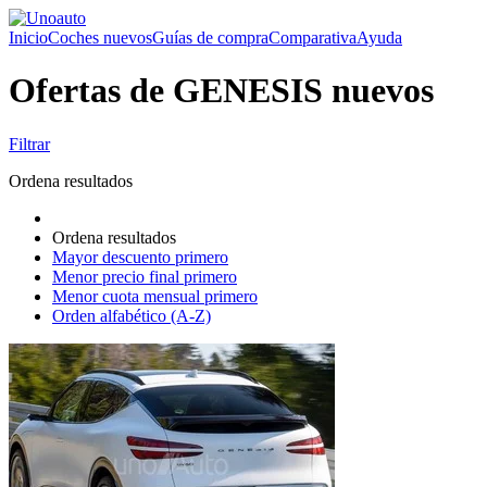
Inicio
Coches nuevos
Guías de compra
Comparativa
Ayuda
Ofertas de GENESIS nuevos
Filtrar
Ordena resultados
Ordena resultados
Mayor descuento primero
Menor precio final primero
Menor cuota mensual primero
Orden alfabético (A-Z)