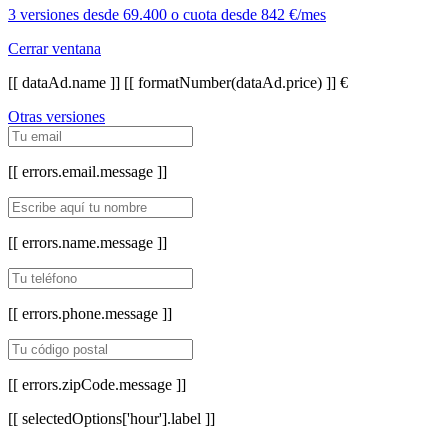
3 versiones
desde
69.400
o cuota desde
842 €/mes
Cerrar ventana
[[ dataAd.name ]]
[[ formatNumber(dataAd.price) ]] €
Otras versiones
[[ errors.email.message ]]
[[ errors.name.message ]]
[[ errors.phone.message ]]
[[ errors.zipCode.message ]]
[[ selectedOptions['hour'].label ]]