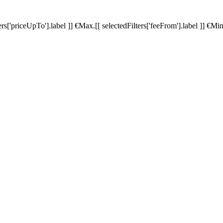
ters['priceUpTo'].label ]]
€
Max.
[[ selectedFilters['feeFrom'].label ]]
€
Min