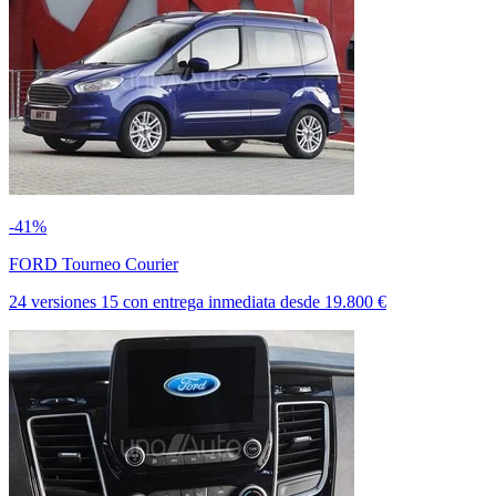
-41%
FORD Tourneo Courier
24 versiones
15
con entrega inmediata
desde
19.800 €