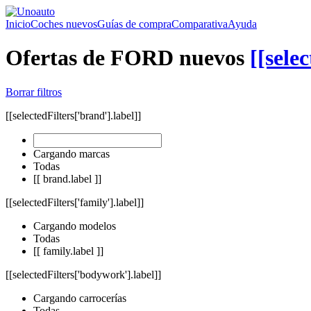
Inicio
Coches nuevos
Guías de compra
Comparativa
Ayuda
Ofertas de FORD nuevos
[[sele
Borrar filtros
[[selectedFilters['brand'].label]]
Cargando marcas
Todas
[[ brand.label ]]
[[selectedFilters['family'].label]]
Cargando modelos
Todas
[[ family.label ]]
[[selectedFilters['bodywork'].label]]
Cargando carrocerías
Todas