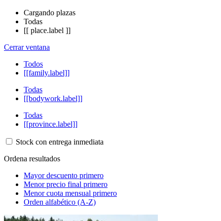
Cargando plazas
Todas
[[ place.label ]]
Cerrar ventana
Todos
[[family.label]]
Todas
[[bodywork.label]]
Todas
[[province.label]]
Stock con entrega inmediata
Ordena resultados
Mayor descuento primero
Menor precio final primero
Menor cuota mensual primero
Orden alfabético (A-Z)