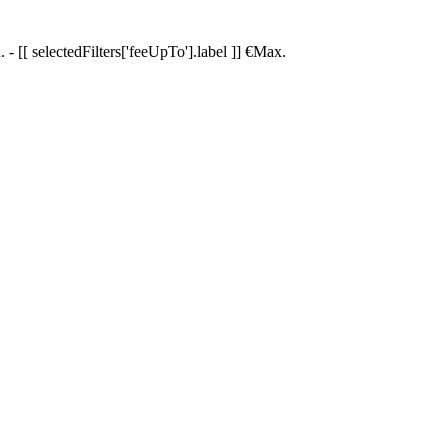
.
-
[[ selectedFilters['feeUpTo'].label ]]
€
Max.