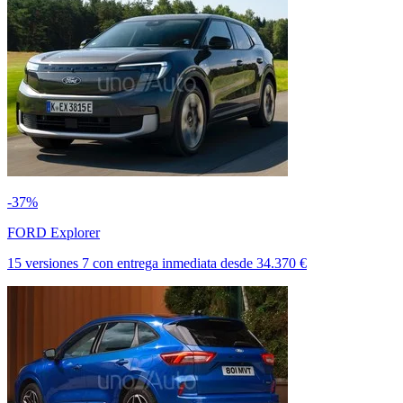
-37%
FORD Explorer
15 versiones
7
con entrega inmediata
desde
34.370 €