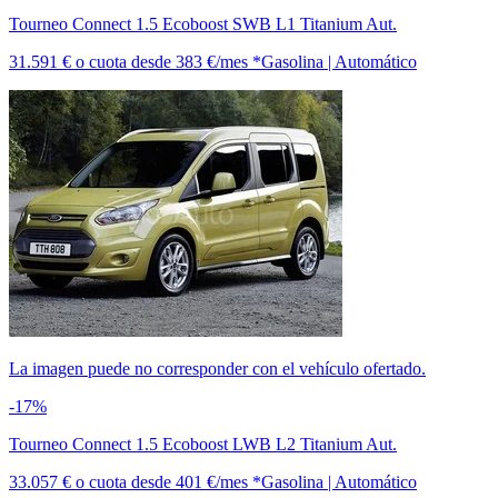
Tourneo Connect 1.5 Ecoboost SWB L1 Titanium Aut.
31.591 €
o cuota desde
383 €/mes *
Gasolina | Automático
La imagen puede no corresponder con el vehículo ofertado.
-17%
Tourneo Connect 1.5 Ecoboost LWB L2 Titanium Aut.
33.057 €
o cuota desde
401 €/mes *
Gasolina | Automático