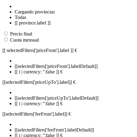
Cargando provincias
Todas
[[ province.label ]]
Precio final
Cuota mensual
[[ selectedFilters['priceFrom'].label ]]
€
[[selectedFilters['priceFrom'].labelDefault]]
[[ i | currency: '':false ]] €
[[selectedFilters['priceUpTo'].label]]
€
[[selectedFilters['priceUpTo'].labelDefault]]
[[ i | currency: '':false ]] €
[[selectedFilters['feeFrom'].label]]
€
[[selectedFilters['feeFrom'].labelDefault]]
[[ i | currency: '':false ]] €