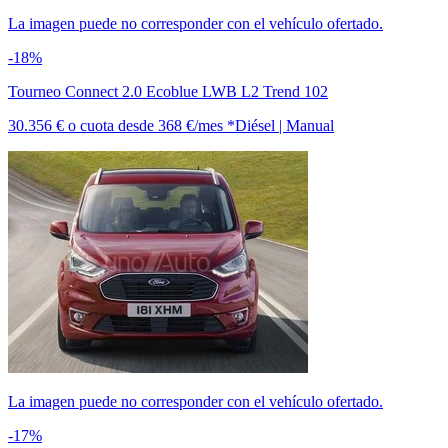
La imagen puede no corresponder con el vehículo ofertado.
-18%
Tourneo Connect 2.0 Ecoblue LWB L2 Trend 102
30.356 €
o cuota desde
368 €/mes *
Diésel | Manual
La imagen puede no corresponder con el vehículo ofertado.
-17%