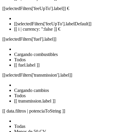
[[selectedFilters['feeUpTo'].label]]
€
[[selectedFilters['feeUpTo'].labelDefault]]
[[ i | currency: '':false ]] €
[[selectedFilters['fuel'].label]]
Cargando combustibles
Todos
[[ fuel.label ]]
[[selectedFilters['transmission'].label]]
Cargando cambios
Todos
[[ transmission.label ]]
[[ data.filtros | potenciaToString ]]
Todas
Menos de 50 CV