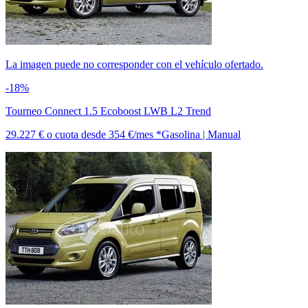
La imagen puede no corresponder con el vehículo ofertado.
-18%
Tourneo Connect 1.5 Ecoboost LWB L2 Trend
29.227 €
o cuota desde
354 €/mes *
Gasolina | Manual