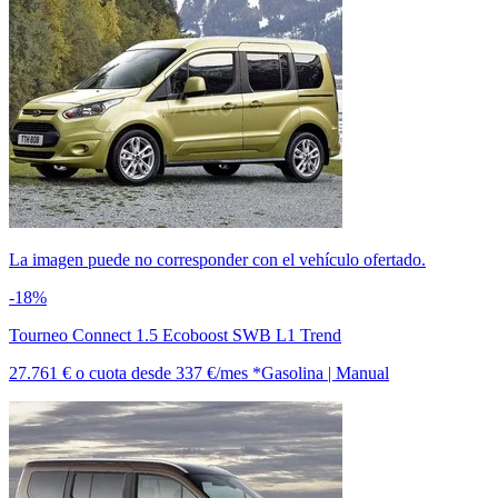
La imagen puede no corresponder con el vehículo ofertado.
-18%
Tourneo Connect 1.5 Ecoboost SWB L1 Trend
27.761 €
o cuota desde
337 €/mes *
Gasolina | Manual