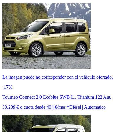
La imagen puede no corresponder con el vehículo ofertado.
-17%
Tourneo Connect 2.0 Ecoblue SWB L1 Titanium 122 Aut.
33.289 €
o cuota desde
404 €/mes *
Diésel | Automático