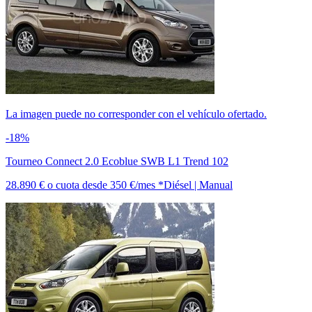
La imagen puede no corresponder con el vehículo ofertado.
-18%
Tourneo Connect 2.0 Ecoblue SWB L1 Trend 102
28.890 €
o cuota desde
350 €/mes *
Diésel | Manual