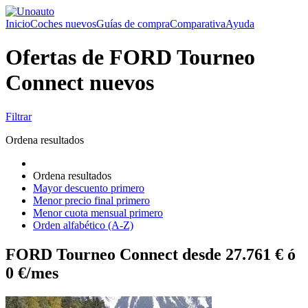
Inicio
Coches nuevos
Guías de compra
Comparativa
Ayuda
Ofertas de FORD Tourneo
Connect nuevos
Filtrar
Ordena resultados
Ordena resultados
Mayor descuento primero
Menor precio final primero
Menor cuota mensual primero
Orden alfabético (A-Z)
FORD Tourneo Connect desde 27.761 € ó
0 €/mes