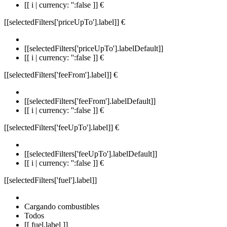
[[ i | currency: '':false ]] €
[[selectedFilters['priceUpTo'].label]]
€
[[selectedFilters['priceUpTo'].labelDefault]]
[[ i | currency: '':false ]] €
[[selectedFilters['feeFrom'].label]]
€
[[selectedFilters['feeFrom'].labelDefault]]
[[ i | currency: '':false ]] €
[[selectedFilters['feeUpTo'].label]]
€
[[selectedFilters['feeUpTo'].labelDefault]]
[[ i | currency: '':false ]] €
[[selectedFilters['fuel'].label]]
Cargando combustibles
Todos
[[ fuel.label ]]