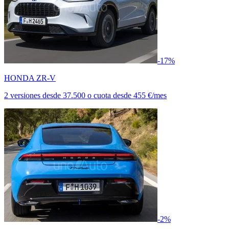
-17%
HONDA ZR-V
2 versiones
desde
37.500
o cuota desde
455 €/mes
-2%