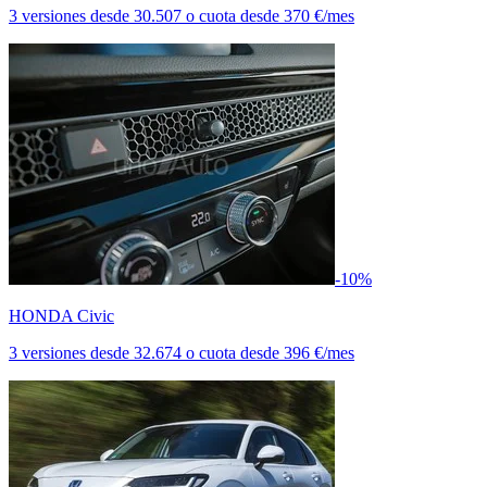
3 versiones
desde
30.507
o cuota desde
370 €/mes
-10%
HONDA Civic
3 versiones
desde
32.674
o cuota desde
396 €/mes