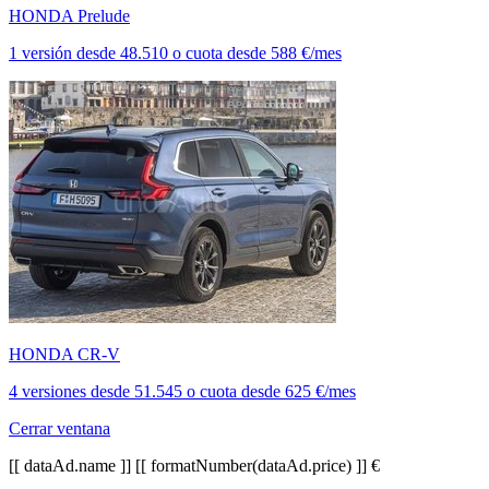
HONDA Prelude
1 versión
desde
48.510
o cuota desde
588 €/mes
HONDA CR-V
4 versiones
desde
51.545
o cuota desde
625 €/mes
Cerrar ventana
[[ dataAd.name ]]
[[ formatNumber(dataAd.price) ]] €