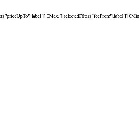
ters['priceUpTo'].label ]]
€
Max.
[[ selectedFilters['feeFrom'].label ]]
€
Min