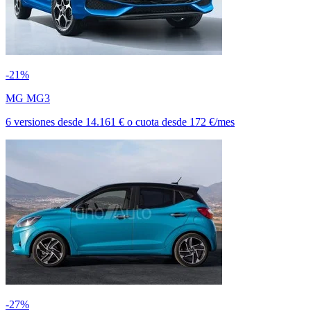
-21%
MG MG3
6 versiones
desde
14.161 €
o cuota desde
172 €/mes
-27%