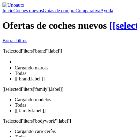
Inicio
Coches nuevos
Guías de compra
Comparativa
Ayuda
Ofertas de coches nuevos
[[selec
Borrar filtros
[[selectedFilters['brand'].label]]
Cargando marcas
Todas
[[ brand.label ]]
[[selectedFilters['family'].label]]
Cargando modelos
Todas
[[ family.label ]]
[[selectedFilters['bodywork'].label]]
Cargando carrocerías
Todas