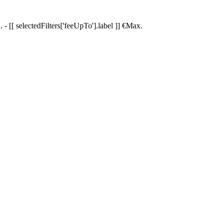
.
-
[[ selectedFilters['feeUpTo'].label ]]
€
Max.