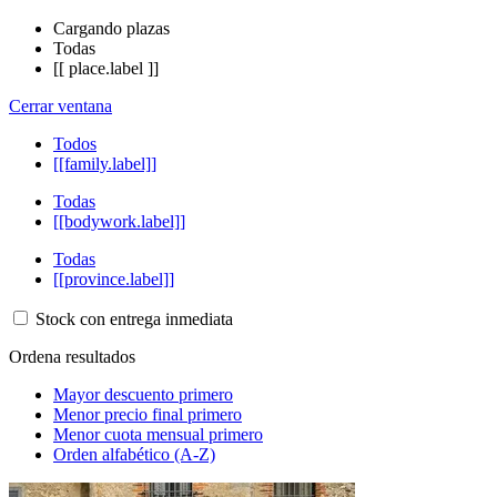
Cargando plazas
Todas
[[ place.label ]]
Cerrar ventana
Todos
[[family.label]]
Todas
[[bodywork.label]]
Todas
[[province.label]]
Stock con entrega inmediata
Ordena resultados
Mayor descuento primero
Menor precio final primero
Menor cuota mensual primero
Orden alfabético (A-Z)