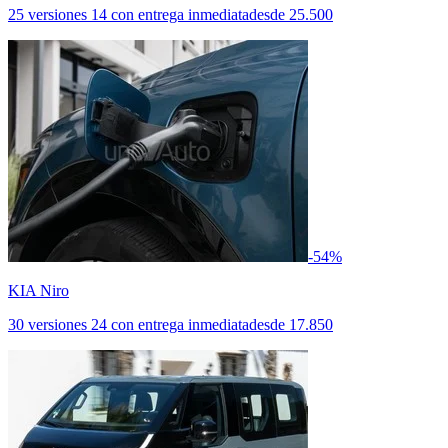
25 versiones
14 con entrega inmediata
desde
25.500
-54%
KIA Niro
30 versiones
24 con entrega inmediata
desde
17.850