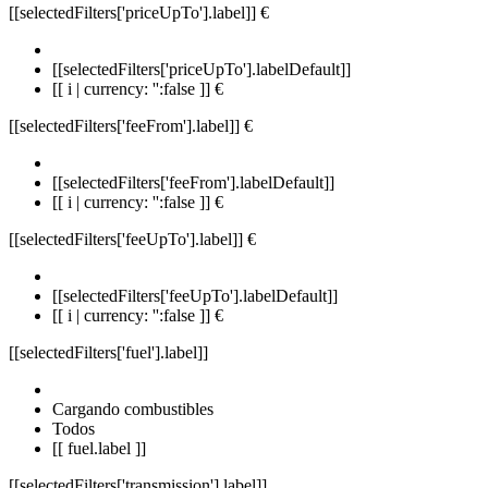
[[selectedFilters['priceUpTo'].label]]
€
[[selectedFilters['priceUpTo'].labelDefault]]
[[ i | currency: '':false ]] €
[[selectedFilters['feeFrom'].label]]
€
[[selectedFilters['feeFrom'].labelDefault]]
[[ i | currency: '':false ]] €
[[selectedFilters['feeUpTo'].label]]
€
[[selectedFilters['feeUpTo'].labelDefault]]
[[ i | currency: '':false ]] €
[[selectedFilters['fuel'].label]]
Cargando combustibles
Todos
[[ fuel.label ]]
[[selectedFilters['transmission'].label]]