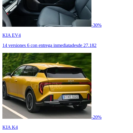
-30%
KIA EV4
14 versiones
6 con entrega inmediata
desde
27.182
-20%
KIA K4