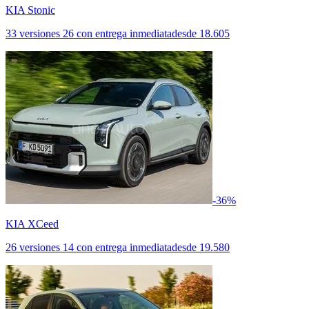
KIA Stonic
33 versiones
26 con entrega inmediata
desde
18.605
-36%
KIA XCeed
26 versiones
14 con entrega inmediata
desde
19.580