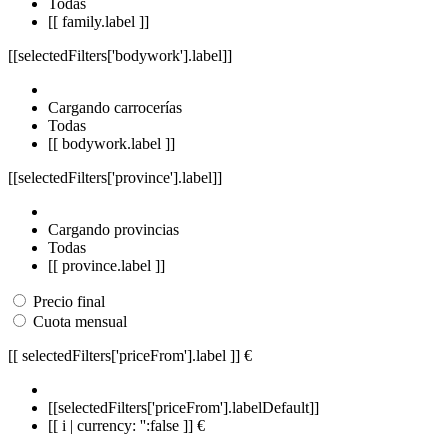
Todas
[[ family.label ]]
[[selectedFilters['bodywork'].label]]
Cargando carrocerías
Todas
[[ bodywork.label ]]
[[selectedFilters['province'].label]]
Cargando provincias
Todas
[[ province.label ]]
Precio final
Cuota mensual
[[ selectedFilters['priceFrom'].label ]]
€
[[selectedFilters['priceFrom'].labelDefault]]
[[ i | currency: '':false ]] €