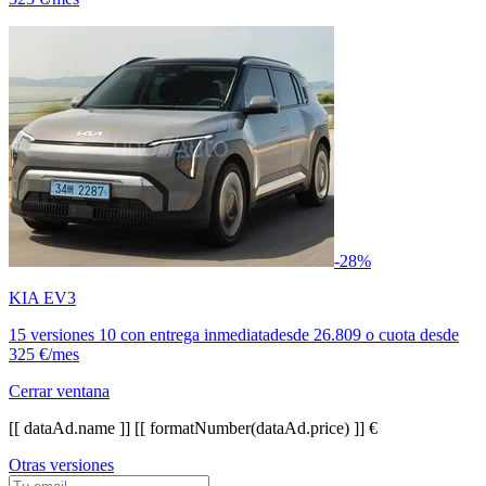
-28%
KIA EV3
15 versiones
10 con entrega inmediata
desde
26.809
o cuota desde
325 €/mes
Cerrar ventana
[[ dataAd.name ]]
[[ formatNumber(dataAd.price) ]] €
Otras versiones