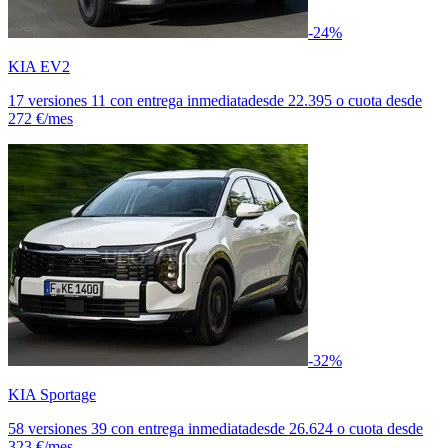
-24%
KIA EV2
17 versiones
11 con entrega inmediata
desde
22.395
o cuota desde
272 €/mes
-32%
KIA Sportage
58 versiones
39 con entrega inmediata
desde
26.624
o cuota desde
323 €/mes