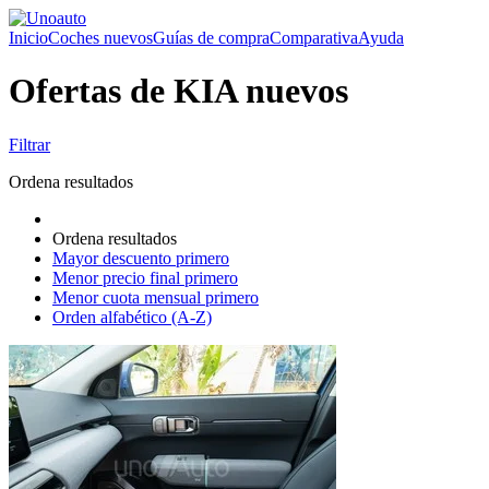
Inicio
Coches nuevos
Guías de compra
Comparativa
Ayuda
Ofertas de KIA nuevos
Filtrar
Ordena resultados
Ordena resultados
Mayor descuento primero
Menor precio final primero
Menor cuota mensual primero
Orden alfabético (A-Z)