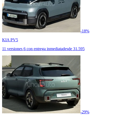
-18%
KIA PV5
11 versiones
6 con entrega inmediata
desde
31.595
-29%