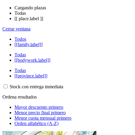
Cargando plazas
Todas
[[ place.label ]]
Cerrar ventana
Todos
[[family.label]]
Todas
[[bodywork.label]]
Todas
[[province.label]]
Stock con entrega inmediata
Ordena resultados
Mayor descuento primero
Menor precio final primero
Menor cuota mensual primero
Orden alfabético (A-Z)