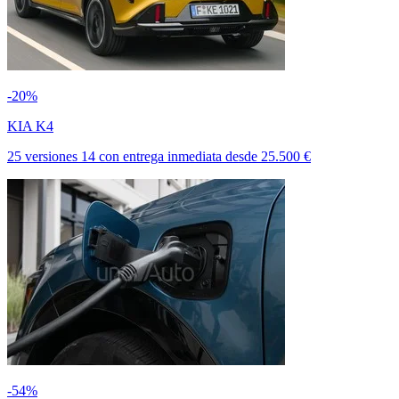
-20%
KIA K4
25 versiones
14
con entrega inmediata
desde
25.500 €
-54%