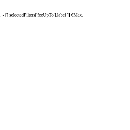
.
-
[[ selectedFilters['feeUpTo'].label ]]
€
Max.