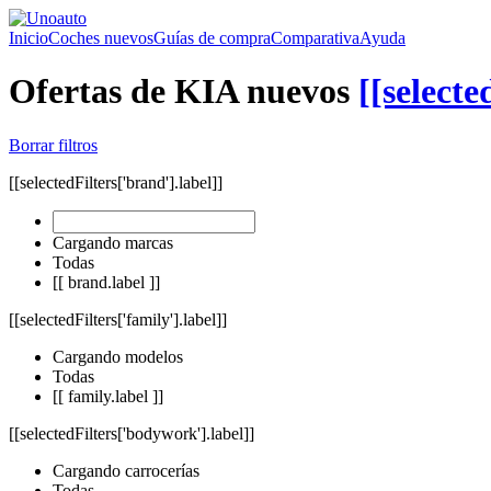
Inicio
Coches nuevos
Guías de compra
Comparativa
Ayuda
Ofertas de KIA nuevos
[[selecte
Borrar filtros
[[selectedFilters['brand'].label]]
Cargando marcas
Todas
[[ brand.label ]]
[[selectedFilters['family'].label]]
Cargando modelos
Todas
[[ family.label ]]
[[selectedFilters['bodywork'].label]]
Cargando carrocerías
Todas