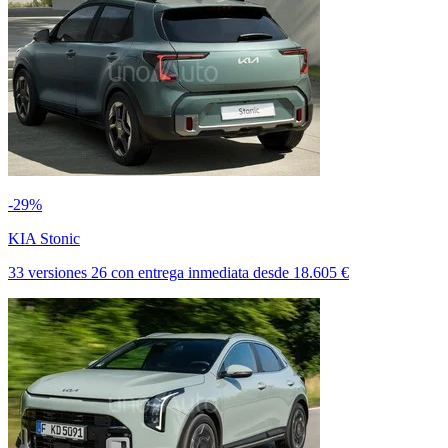
-29%
KIA Stonic
33 versiones
26
con entrega inmediata
desde
18.605 €