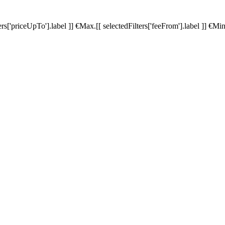
ters['priceUpTo'].label ]]
€
Max.
[[ selectedFilters['feeFrom'].label ]]
€
Min