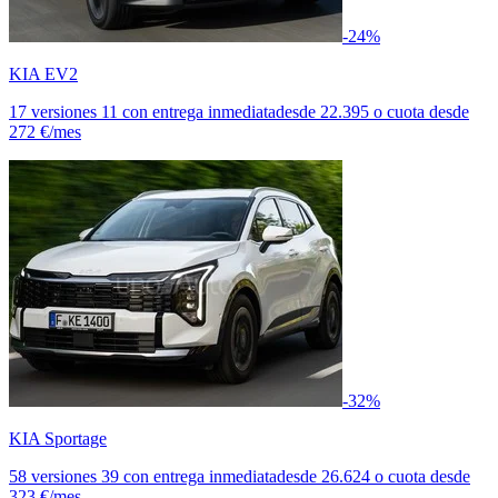
-24%
KIA EV2
17 versiones
11 con entrega inmediata
desde
22.395
o cuota desde
272 €/mes
-32%
KIA Sportage
58 versiones
39 con entrega inmediata
desde
26.624
o cuota desde
323 €/mes