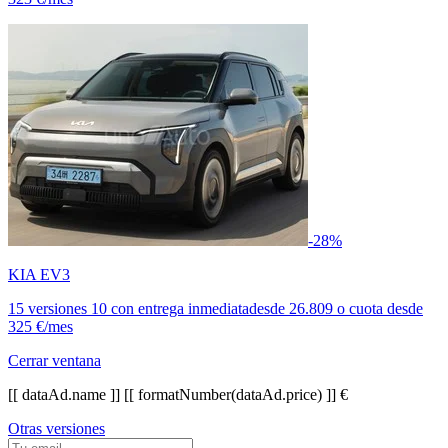
-28%
KIA EV3
15 versiones
10 con entrega inmediata
desde
26.809
o cuota desde
325 €/mes
Cerrar ventana
[[ dataAd.name ]]
[[ formatNumber(dataAd.price) ]] €
Otras versiones