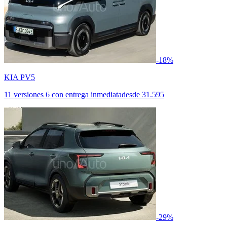
-18%
KIA PV5
11 versiones
6 con entrega inmediata
desde
31.595
-29%