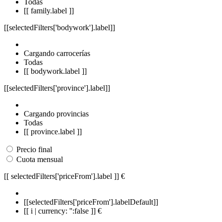
Todas
[[ family.label ]]
[[selectedFilters['bodywork'].label]]
Cargando carrocerías
Todas
[[ bodywork.label ]]
[[selectedFilters['province'].label]]
Cargando provincias
Todas
[[ province.label ]]
Precio final
Cuota mensual
[[ selectedFilters['priceFrom'].label ]]
€
[[selectedFilters['priceFrom'].labelDefault]]
[[ i | currency: '':false ]] €