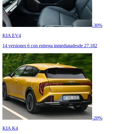
-30%
KIA EV4
14 versiones
6 con entrega inmediata
desde
27.182
-20%
KIA K4