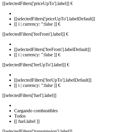
[[selectedFilters['priceUpTo'].label]]
€
[[selectedFilters['priceUpTo'].labelDefault]]
[[ i | currency: '':false ]] €
[[selectedFilters['feeFrom'].label]]
€
[[selectedFilters['feeFrom'].labelDefault]]
[[ i | currency: '':false ]] €
[[selectedFilters['feeUpTo'].label]]
€
[[selectedFilters['feeUpTo'].labelDefault]]
[[ i | currency: '':false ]] €
[[selectedFilters['fuel'].label]]
Cargando combustibles
Todos
[[ fuel.label ]]
[[selectedFilters['transmission'].label]]