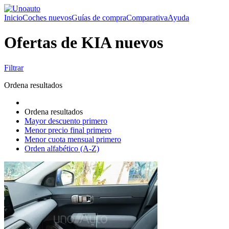
Inicio
Coches nuevos
Guías de compra
Comparativa
Ayuda
Ofertas de KIA nuevos
Filtrar
Ordena resultados
Ordena resultados
Mayor descuento primero
Menor precio final primero
Menor cuota mensual primero
Orden alfabético (A-Z)