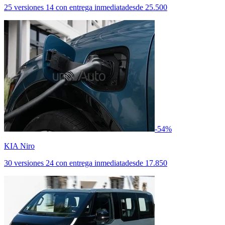
25 versiones
14 con entrega inmediata
desde
25.500
-54%
KIA Niro
30 versiones
24 con entrega inmediata
desde
17.850