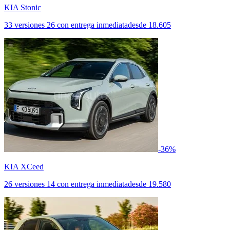
KIA Stonic
33 versiones
26 con entrega inmediata
desde
18.605
-36%
KIA XCeed
26 versiones
14 con entrega inmediata
desde
19.580