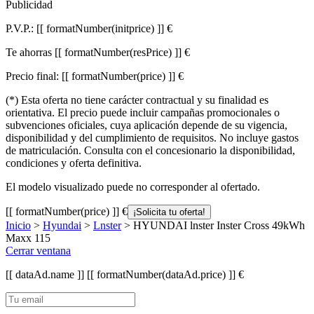
Publicidad
P.V.P.:
[[ formatNumber(initprice) ]] €
Te ahorras
[[ formatNumber(resPrice) ]] €
Precio final:
[[ formatNumber(price) ]] €
(*) Esta oferta no tiene carácter contractual y su finalidad es
orientativa. El precio puede incluir campañas promocionales o
subvenciones oficiales, cuya aplicación depende de su vigencia,
disponibilidad y del cumplimiento de requisitos. No incluye gastos
de matriculación. Consulta con el concesionario la disponibilidad,
condiciones y oferta definitiva.
El modelo visualizado puede no corresponder al ofertado.
[[ formatNumber(price) ]] €
¡Solicita tu oferta!
Inicio
>
Hyundai
>
Lnster
> HYUNDAI lnster Inster Cross 49kWh
Maxx 115
Cerrar ventana
[[ dataAd.name ]]
[[ formatNumber(dataAd.price) ]] €