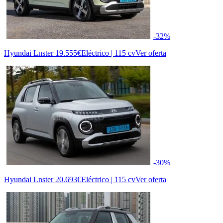
-32%
Hyundai Lnster
19.555€
Eléctrico | 115 cv
Ver oferta
-30%
Hyundai Lnster
20.693€
Eléctrico | 115 cv
Ver oferta