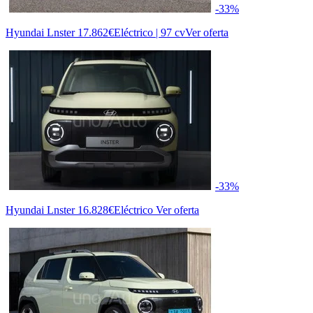
-33%
Hyundai Lnster
17.862€
Eléctrico | 97 cv
Ver oferta
-33%
Hyundai Lnster
16.828€
Eléctrico
Ver oferta