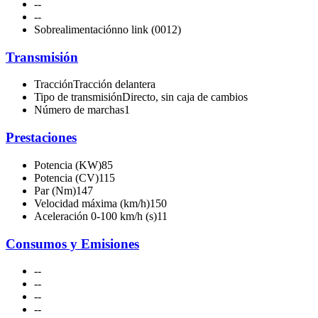
-
-
-
-
Sobrealimentación
no link (0012)
Transmisión
Tracción
Tracción delantera
Tipo de transmisión
Directo, sin caja de cambios
Número de marchas
1
Prestaciones
Potencia (KW)
85
Potencia (CV)
115
Par (Nm)
147
Velocidad máxima (km/h)
150
Aceleración 0-100 km/h (s)
11
Consumos y Emisiones
-
-
-
-
-
-
-
-