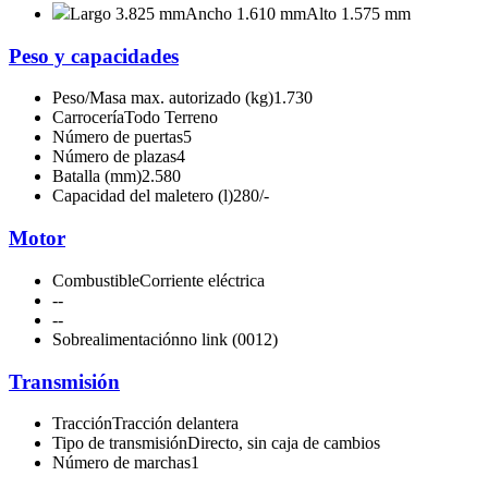
Largo 3.825 mm
Ancho 1.610 mm
Alto 1.575 mm
Peso y capacidades
Peso/Masa max. autorizado (kg)
1.730
Carrocería
Todo Terreno
Número de puertas
5
Número de plazas
4
Batalla (mm)
2.580
Capacidad del maletero (l)
280/-
Motor
Combustible
Corriente eléctrica
-
-
-
-
Sobrealimentación
no link (0012)
Transmisión
Tracción
Tracción delantera
Tipo de transmisión
Directo, sin caja de cambios
Número de marchas
1