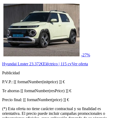
-27%
Hyundai Lnster
23.372€
Eléctrico | 115 cv
Ver oferta
Publicidad
P.V.P.:
[[ formatNumber(initprice) ]] €
Te ahorras
[[ formatNumber(resPrice) ]] €
Precio final:
[[ formatNumber(price) ]] €
(*) Esta oferta no tiene carácter contractual y su finalidad es
orientativa. El precio puede incluir campañas promocionales o