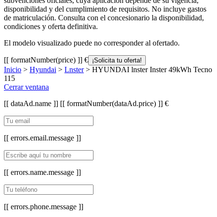
subvenciones oficiales, cuya aplicación depende de su vigencia,
disponibilidad y del cumplimiento de requisitos. No incluye gastos
de matriculación. Consulta con el concesionario la disponibilidad,
condiciones y oferta definitiva.
El modelo visualizado puede no corresponder al ofertado.
[[ formatNumber(price) ]] €
¡Solicita tu oferta!
Inicio
>
Hyundai
>
Lnster
> HYUNDAI lnster Inster 49kWh Tecno
115
Cerrar ventana
[[ dataAd.name ]]
[[ formatNumber(dataAd.price) ]] €
[[ errors.email.message ]]
[[ errors.name.message ]]
[[ errors.phone.message ]]