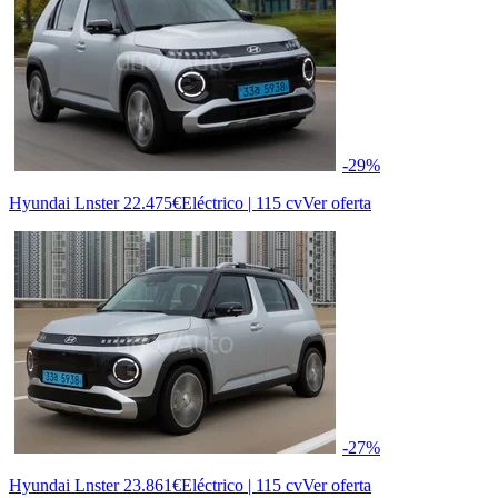
-29%
Hyundai Lnster
22.475€
Eléctrico | 115 cv
Ver oferta
-27%
Hyundai Lnster
23.861€
Eléctrico | 115 cv
Ver oferta