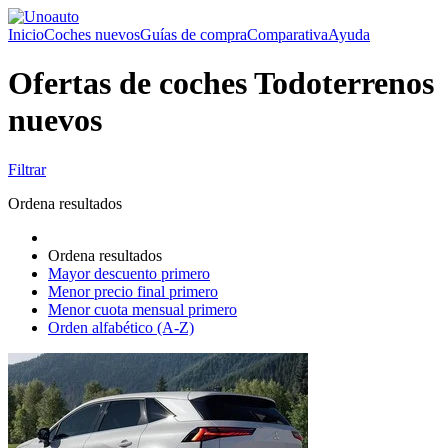
Inicio
Coches nuevos
Guías de compra
Comparativa
Ayuda
Ofertas de coches Todoterrenos
nuevos
Filtrar
Ordena resultados
Ordena resultados
Mayor descuento primero
Menor precio final primero
Menor cuota mensual primero
Orden alfabético (A-Z)