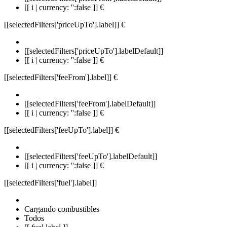
[[ i | currency: '':false ]] €
[[selectedFilters['priceUpTo'].label]]
€
[[selectedFilters['priceUpTo'].labelDefault]]
[[ i | currency: '':false ]] €
[[selectedFilters['feeFrom'].label]]
€
[[selectedFilters['feeFrom'].labelDefault]]
[[ i | currency: '':false ]] €
[[selectedFilters['feeUpTo'].label]]
€
[[selectedFilters['feeUpTo'].labelDefault]]
[[ i | currency: '':false ]] €
[[selectedFilters['fuel'].label]]
Cargando combustibles
Todos