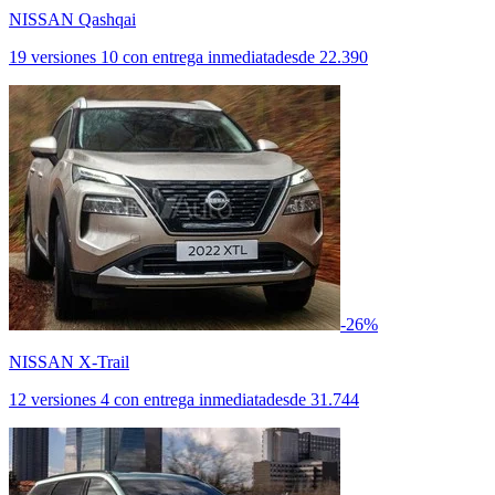
NISSAN Qashqai
19 versiones
10 con entrega inmediata
desde
22.390
-26%
NISSAN X-Trail
12 versiones
4 con entrega inmediata
desde
31.744