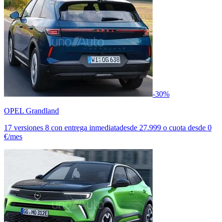
-30%
OPEL Grandland
17 versiones
8 con entrega inmediata
desde
27.999
o cuota desde
0
€/mes