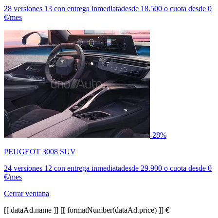
28 versiones
13 con entrega inmediata
desde
18.500
o cuota desde
0
€/mes
-28%
PEUGEOT 3008 SUV
24 versiones
12 con entrega inmediata
desde
29.900
o cuota desde
0
€/mes
Cerrar ventana
[[ dataAd.name ]]
[[ formatNumber(dataAd.price) ]] €