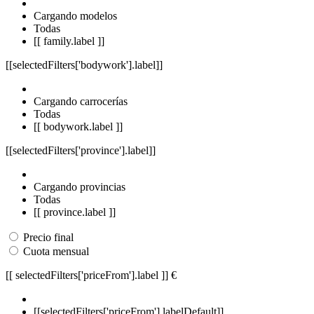
Cargando modelos
Todas
[[ family.label ]]
[[selectedFilters['bodywork'].label]]
Cargando carrocerías
Todas
[[ bodywork.label ]]
[[selectedFilters['province'].label]]
Cargando provincias
Todas
[[ province.label ]]
Precio final
Cuota mensual
[[ selectedFilters['priceFrom'].label ]]
€
[[selectedFilters['priceFrom'].labelDefault]]