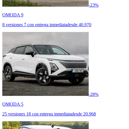
-23%
OMODA 9
8 versiones
7 con entrega inmediata
desde
40.970
-28%
OMODA 5
25 versiones
18 con entrega inmediata
desde
20.968