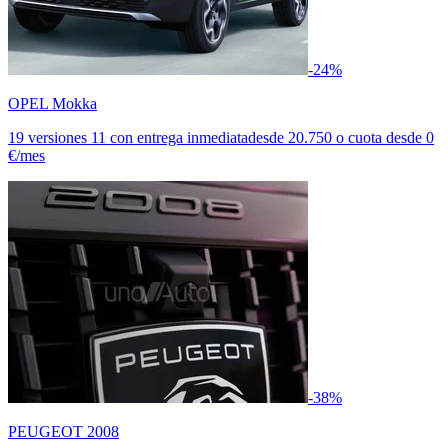
-24%
OPEL Mokka
19 versiones
11 con entrega inmediata
desde
20.750
o cuota desde
0
€/mes
-38%
PEUGEOT 2008