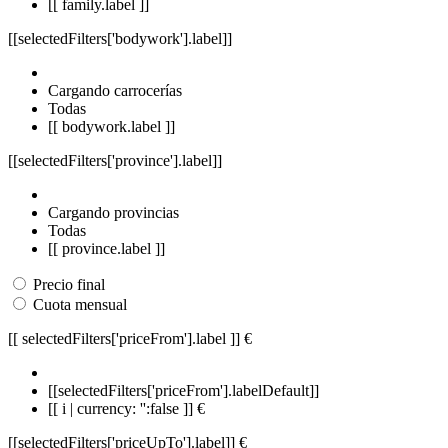
[[ family.label ]]
[[selectedFilters['bodywork'].label]]
Cargando carrocerías
Todas
[[ bodywork.label ]]
[[selectedFilters['province'].label]]
Cargando provincias
Todas
[[ province.label ]]
Precio final
Cuota mensual
[[ selectedFilters['priceFrom'].label ]]
€
[[selectedFilters['priceFrom'].labelDefault]]
[[ i | currency: '':false ]] €
[[selectedFilters['priceUpTo'].label]]
€