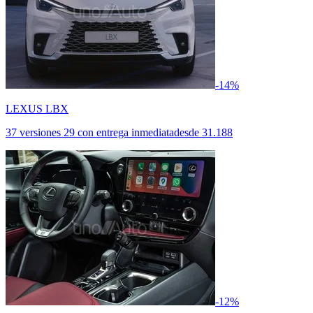
-14%
LEXUS LBX
37 versiones
29 con entrega inmediata
desde
31.188
-12%