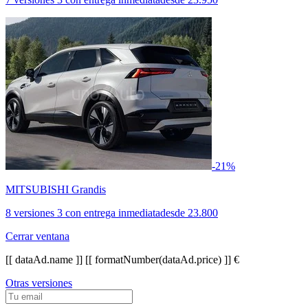
-21%
MITSUBISHI Grandis
8 versiones
3 con entrega inmediata
desde
23.800
Cerrar ventana
[[ dataAd.name ]]
[[ formatNumber(dataAd.price) ]] €
Otras versiones