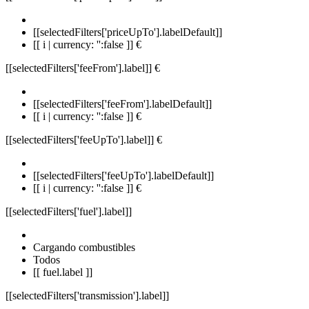
[[selectedFilters['priceUpTo'].labelDefault]]
[[ i | currency: '':false ]] €
[[selectedFilters['feeFrom'].label]]
€
[[selectedFilters['feeFrom'].labelDefault]]
[[ i | currency: '':false ]] €
[[selectedFilters['feeUpTo'].label]]
€
[[selectedFilters['feeUpTo'].labelDefault]]
[[ i | currency: '':false ]] €
[[selectedFilters['fuel'].label]]
Cargando combustibles
Todos
[[ fuel.label ]]
[[selectedFilters['transmission'].label]]