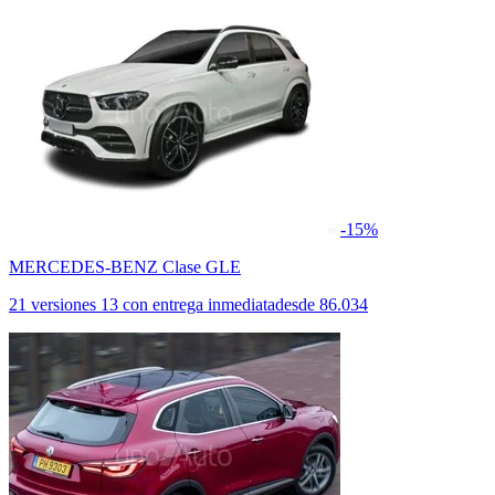
-15%
MERCEDES-BENZ Clase GLE
21 versiones
13 con entrega inmediata
desde
86.034