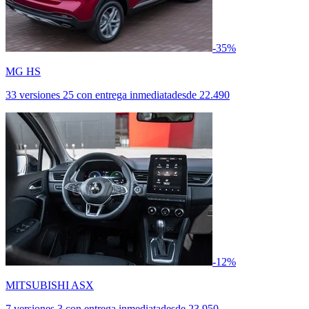
-35%
MG HS
33 versiones
25 con entrega inmediata
desde
22.490
-12%
MITSUBISHI ASX
7 versiones
3 con entrega inmediata
desde
23.950