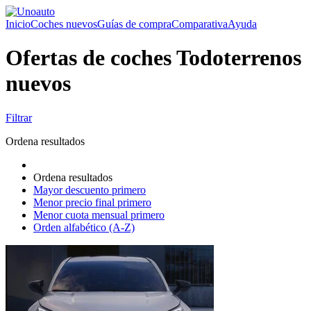
Inicio
Coches nuevos
Guías de compra
Comparativa
Ayuda
Ofertas de coches Todoterrenos
nuevos
Filtrar
Ordena resultados
Ordena resultados
Mayor descuento primero
Menor precio final primero
Menor cuota mensual primero
Orden alfabético (A-Z)