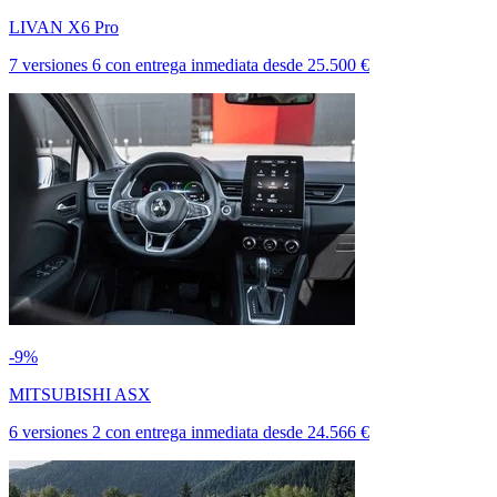
LIVAN X6 Pro
7 versiones
6
con entrega inmediata
desde
25.500 €
-9%
MITSUBISHI ASX
6 versiones
2
con entrega inmediata
desde
24.566 €