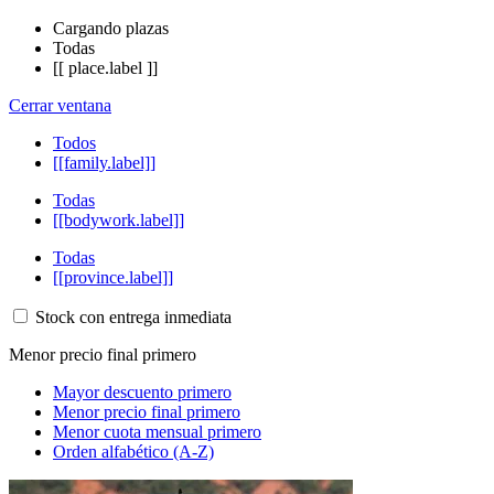
Cargando plazas
Todas
[[ place.label ]]
Cerrar ventana
Todos
[[family.label]]
Todas
[[bodywork.label]]
Todas
[[province.label]]
Stock con entrega inmediata
Menor precio final primero
Mayor descuento primero
Menor precio final primero
Menor cuota mensual primero
Orden alfabético (A-Z)