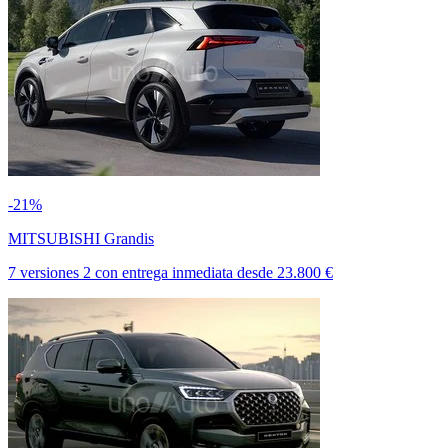
-21%
MITSUBISHI Grandis
7 versiones
2
con entrega inmediata
desde
23.800 €