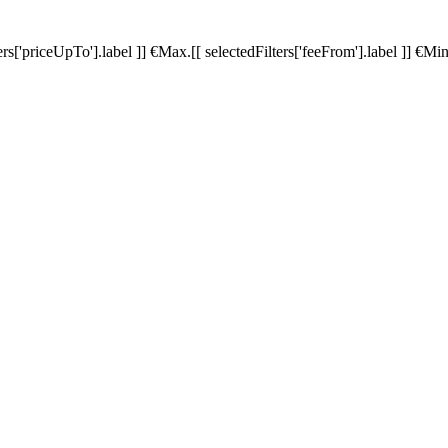
ters['priceUpTo'].label ]]
€
Max.
[[ selectedFilters['feeFrom'].label ]]
€
Min