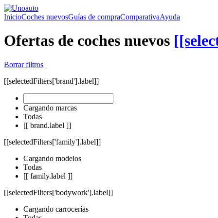
Inicio
Coches nuevos
Guías de compra
Comparativa
Ayuda
Ofertas de coches nuevos
[[selec
Borrar filtros
[[selectedFilters['brand'].label]]
Cargando marcas
Todas
[[ brand.label ]]
[[selectedFilters['family'].label]]
Cargando modelos
Todas
[[ family.label ]]
[[selectedFilters['bodywork'].label]]
Cargando carrocerías
Todas