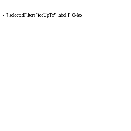
.
-
[[ selectedFilters['feeUpTo'].label ]]
€
Max.