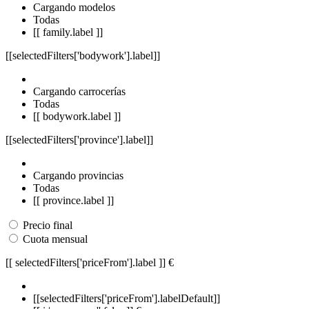
Cargando modelos
Todas
[[ family.label ]]
[[selectedFilters['bodywork'].label]]
Cargando carrocerías
Todas
[[ bodywork.label ]]
[[selectedFilters['province'].label]]
Cargando provincias
Todas
[[ province.label ]]
Precio final
Cuota mensual
[[ selectedFilters['priceFrom'].label ]]
€
[[selectedFilters['priceFrom'].labelDefault]]