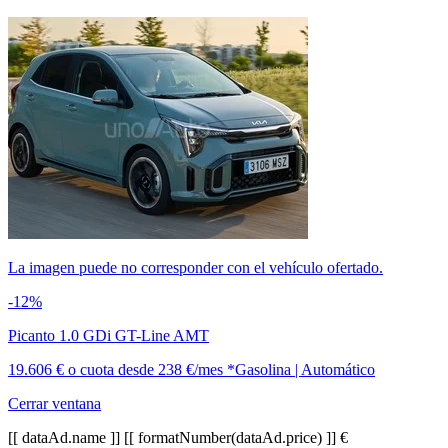
La imagen puede no corresponder con el vehículo ofertado.
-12%
Picanto 1.0 GDi GT-Line AMT
19.606 €
o cuota desde
238 €/mes *
Gasolina | Automático
Cerrar ventana
[[ dataAd.name ]]
[[ formatNumber(dataAd.price) ]] €