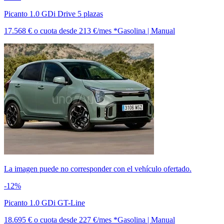
Picanto 1.0 GDi Drive 5 plazas
17.568 €
o cuota desde
213 €/mes *
Gasolina | Manual
La imagen puede no corresponder con el vehículo ofertado.
-12%
Picanto 1.0 GDi GT-Line
18.695 €
o cuota desde
227 €/mes *
Gasolina | Manual