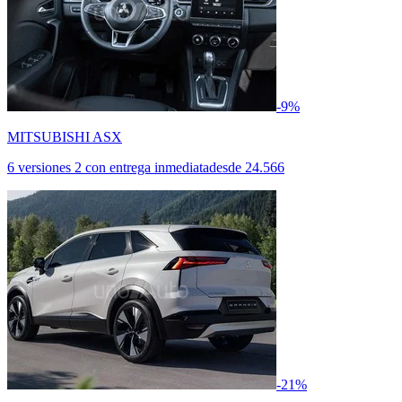
-9%
MITSUBISHI ASX
6 versiones
2 con entrega inmediata
desde
24.566
-21%