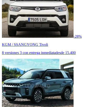
-28%
KGM / SSANGYONG Tivoli
8 versiones
3 con entrega inmediata
desde
15.400