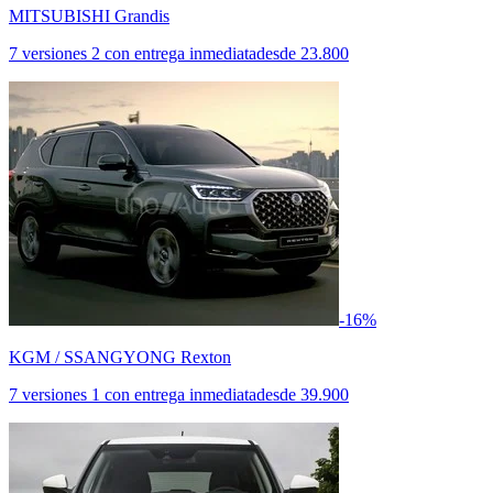
MITSUBISHI Grandis
7 versiones
2 con entrega inmediata
desde
23.800
-16%
KGM / SSANGYONG Rexton
7 versiones
1 con entrega inmediata
desde
39.900