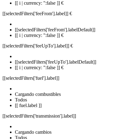
[[ i | currency: '':false ]] €
[[selectedFilters['feeFrom'].label]]
€
[[selectedFilters['feeFrom'].labelDefault]]
[[ i | currency: '':false ]] €
[[selectedFilters['feeUpTo'].label]]
€
[[selectedFilters['feeUpTo'].labelDefault]]
[[ i | currency: '':false ]] €
[[selectedFilters['fuel'].label]]
Cargando combustibles
Todos
[[ fuel.label ]]
[[selectedFilters['transmission'].label]]
Cargando cambios
Todos