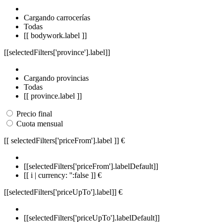
Cargando carrocerías
Todas
[[ bodywork.label ]]
[[selectedFilters['province'].label]]
Cargando provincias
Todas
[[ province.label ]]
Precio final
Cuota mensual
[[ selectedFilters['priceFrom'].label ]]
€
[[selectedFilters['priceFrom'].labelDefault]]
[[ i | currency: '':false ]] €
[[selectedFilters['priceUpTo'].label]]
€
[[selectedFilters['priceUpTo'].labelDefault]]