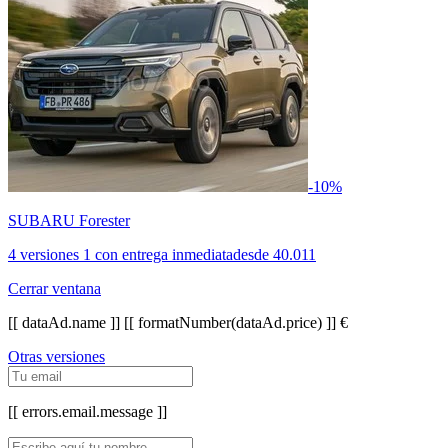
-10%
SUBARU Forester
4 versiones
1 con entrega inmediata
desde
40.011
Cerrar ventana
[[ dataAd.name ]]
[[ formatNumber(dataAd.price) ]] €
Otras versiones
[[ errors.email.message ]]