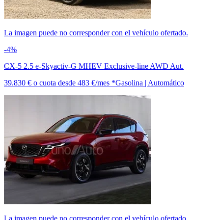
La imagen puede no corresponder con el vehículo ofertado.
-4%
CX-5 2.5 e-Skyactiv-G MHEV Exclusive-line AWD Aut.
39.830 €
o cuota desde
483 €/mes *
Gasolina | Automático
La imagen puede no corresponder con el vehículo ofertado.