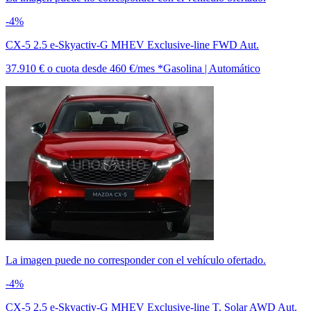
-4%
CX-5 2.5 e-Skyactiv-G MHEV Exclusive-line FWD Aut.
37.910 €
o cuota desde
460 €/mes *
Gasolina | Automático
La imagen puede no corresponder con el vehículo ofertado.
-4%
CX-5 2.5 e-Skyactiv-G MHEV Exclusive-line T. Solar AWD Aut.