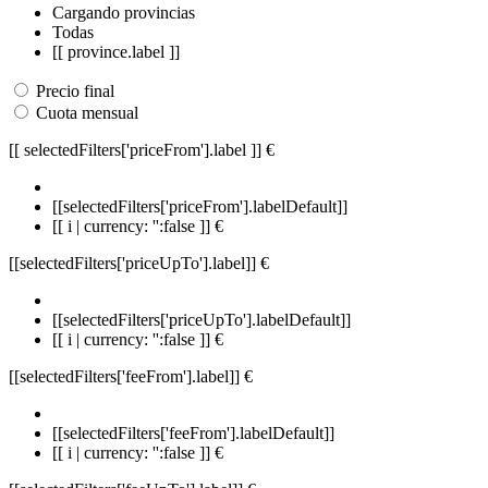
Cargando provincias
Todas
[[ province.label ]]
Precio final
Cuota mensual
[[ selectedFilters['priceFrom'].label ]]
€
[[selectedFilters['priceFrom'].labelDefault]]
[[ i | currency: '':false ]] €
[[selectedFilters['priceUpTo'].label]]
€
[[selectedFilters['priceUpTo'].labelDefault]]
[[ i | currency: '':false ]] €
[[selectedFilters['feeFrom'].label]]
€
[[selectedFilters['feeFrom'].labelDefault]]
[[ i | currency: '':false ]] €