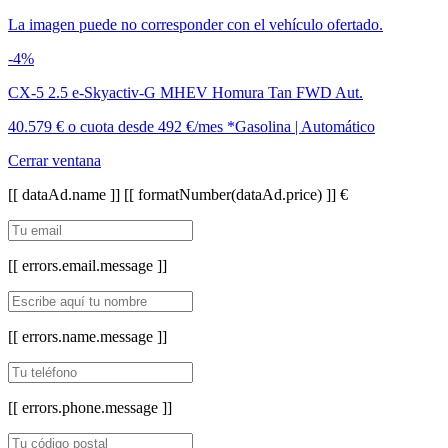
La imagen puede no corresponder con el vehículo ofertado.
-4%
CX-5 2.5 e-Skyactiv-G MHEV Homura Tan FWD Aut.
40.579 €
o cuota desde
492 €/mes *
Gasolina | Automático
Cerrar ventana
[[ dataAd.name ]]
[[ formatNumber(dataAd.price) ]] €
[[ errors.email.message ]]
[[ errors.name.message ]]
[[ errors.phone.message ]]