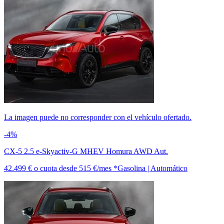
La imagen puede no corresponder con el vehículo ofertado.
-4%
CX-5 2.5 e-Skyactiv-G MHEV Homura AWD Aut.
42.499 €
o cuota desde
515 €/mes *
Gasolina | Automático