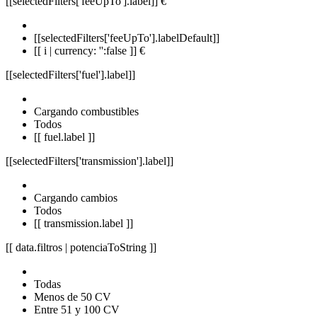
[[selectedFilters['feeUpTo'].label]]
€
[[selectedFilters['feeUpTo'].labelDefault]]
[[ i | currency: '':false ]] €
[[selectedFilters['fuel'].label]]
Cargando combustibles
Todos
[[ fuel.label ]]
[[selectedFilters['transmission'].label]]
Cargando cambios
Todos
[[ transmission.label ]]
[[ data.filtros | potenciaToString ]]
Todas
Menos de 50 CV
Entre 51 y 100 CV