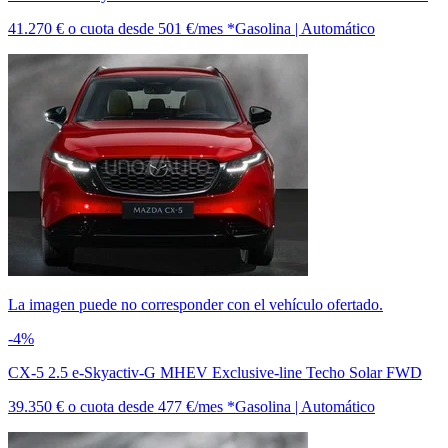
41.270 €
o cuota desde
501 €/mes *
Gasolina | Automático
La imagen puede no corresponder con el vehículo ofertado.
-4%
CX-5 2.5 e-Skyactiv-G MHEV Exclusive-line Techo Solar FWD
39.350 €
o cuota desde
477 €/mes *
Gasolina | Automático