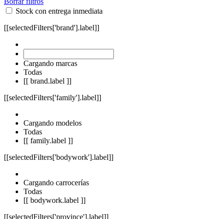
Borrar filtros
Stock con entrega inmediata
[[selectedFilters['brand'].label]]
Cargando marcas
Todas
[[ brand.label ]]
[[selectedFilters['family'].label]]
Cargando modelos
Todas
[[ family.label ]]
[[selectedFilters['bodywork'].label]]
Cargando carrocerías
Todas
[[ bodywork.label ]]
[[selectedFilters['province'].label]]