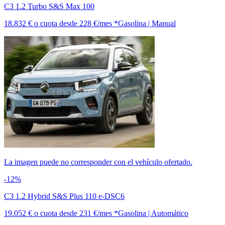
C3 1.2 Turbo S&S Max 100
18.832 €
o cuota desde
228 €/mes *
Gasolina | Manual
La imagen puede no corresponder con el vehículo ofertado.
-12%
C3 1.2 Hybrid S&S Plus 110 e-DSC6
19.052 €
o cuota desde
231 €/mes *
Gasolina | Automático