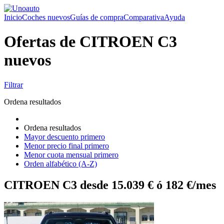
Inicio
Coches nuevos
Guías de compra
Comparativa
Ayuda
Ofertas de CITROEN C3
nuevos
Filtrar
Ordena resultados
Ordena resultados
Mayor descuento primero
Menor precio final primero
Menor cuota mensual primero
Orden alfabético (A-Z)
CITROEN C3 desde 15.039 € ó 182 €/mes