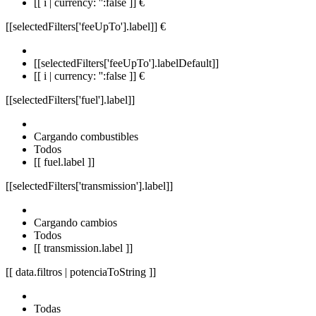
[[ i | currency: '':false ]] €
[[selectedFilters['feeUpTo'].label]]
€
[[selectedFilters['feeUpTo'].labelDefault]]
[[ i | currency: '':false ]] €
[[selectedFilters['fuel'].label]]
Cargando combustibles
Todos
[[ fuel.label ]]
[[selectedFilters['transmission'].label]]
Cargando cambios
Todos
[[ transmission.label ]]
[[ data.filtros | potenciaToString ]]
Todas