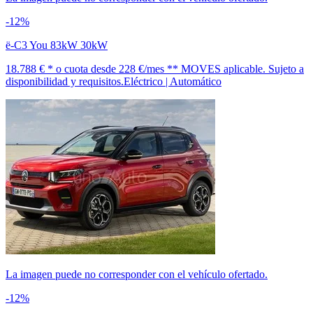
-12%
ë-C3 You 83kW 30kW
18.788 € *
o cuota desde
228 €/mes *
* MOVES aplicable. Sujeto a
disponibilidad y requisitos.
Eléctrico | Automático
La imagen puede no corresponder con el vehículo ofertado.
-12%