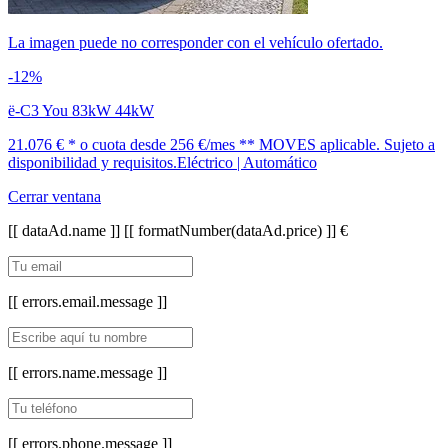
La imagen puede no corresponder con el vehículo ofertado.
-12%
ë-C3 You 83kW 44kW
21.076 € *
o cuota desde
256 €/mes *
* MOVES aplicable. Sujeto a
disponibilidad y requisitos.
Eléctrico | Automático
Cerrar ventana
[[ dataAd.name ]]
[[ formatNumber(dataAd.price) ]] €
[[ errors.email.message ]]
[[ errors.name.message ]]
[[ errors.phone.message ]]