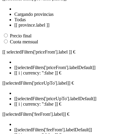
Cargando provincias
Todas
[[ province.label ]]
Precio final
Cuota mensual
[[ selectedFilters['priceFrom'].label ]]
€
[[selectedFilters['priceFrom'].labelDefault]]
[[ i | currency: '':false ]] €
[[selectedFilters['priceUpTo'].label]]
€
[[selectedFilters['priceUpTo'].labelDefault]]
[[ i | currency: '':false ]] €
[[selectedFilters['feeFrom'].label]]
€
[[selectedFilters['feeFrom'].labelDefault]]