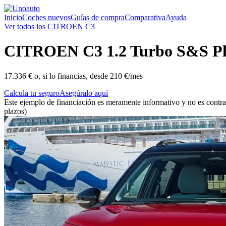
Inicio
Coches nuevos
Guías de compra
Comparativa
Ayuda
Ver todos los CITROEN C3
CITROEN
C3 1.2 Turbo S&S Pl
17.336 €
o, si lo financias, desde
210 €/mes
Calcula tu seguro
Asegúralo aquí
Este ejemplo de financiación es meramente informativo y no es contra
plazos)