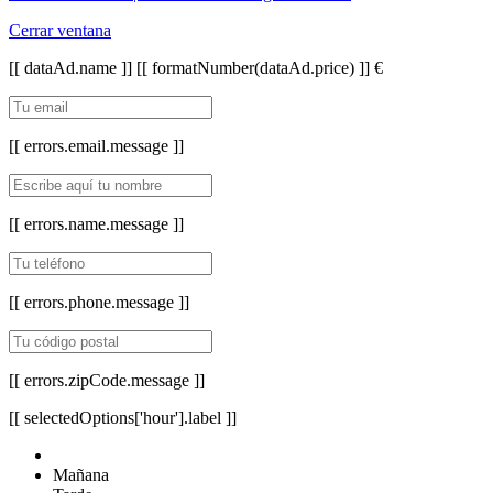
Cerrar ventana
[[ dataAd.name ]]
[[ formatNumber(dataAd.price) ]] €
[[ errors.email.message ]]
[[ errors.name.message ]]
[[ errors.phone.message ]]
[[ errors.zipCode.message ]]
[[ selectedOptions['hour'].label ]]
Mañana