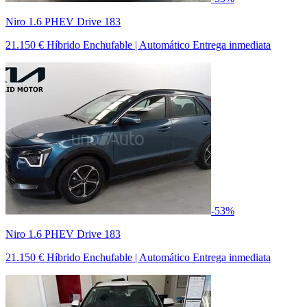
Niro 1.6 PHEV Drive 183
21.150 €
Híbrido Enchufable | Automático
Entrega inmediata
-53%
Niro 1.6 PHEV Drive 183
21.150 €
Híbrido Enchufable | Automático
Entrega inmediata