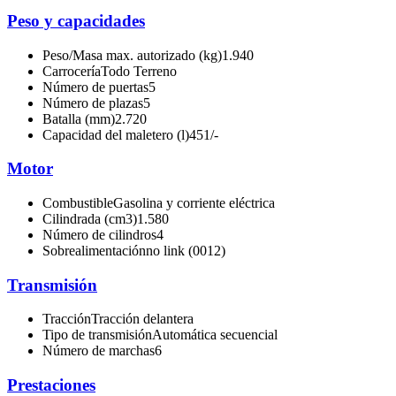
Peso y capacidades
Peso/Masa max. autorizado (kg)
1.940
Carrocería
Todo Terreno
Número de puertas
5
Número de plazas
5
Batalla (mm)
2.720
Capacidad del maletero (l)
451/-
Motor
Combustible
Gasolina y corriente eléctrica
Cilindrada (cm3)
1.580
Número de cilindros
4
Sobrealimentación
no link (0012)
Transmisión
Tracción
Tracción delantera
Tipo de transmisión
Automática secuencial
Número de marchas
6
Prestaciones