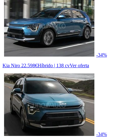
-34%
Kia Niro
22.598€
Híbrido | 138 cv
Ver oferta
-34%