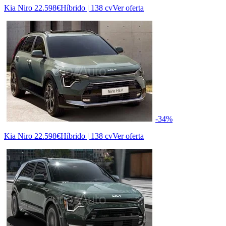
Kia Niro
22.598€
Híbrido | 138 cv
Ver oferta
-34%
Kia Niro
22.598€
Híbrido | 138 cv
Ver oferta