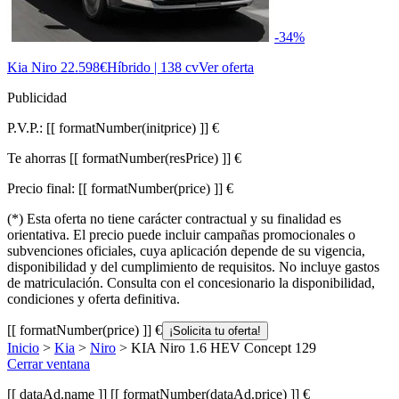
-34%
Kia Niro
22.598€
Híbrido | 138 cv
Ver oferta
Publicidad
P.V.P.:
[[ formatNumber(initprice) ]] €
Te ahorras
[[ formatNumber(resPrice) ]] €
Precio final:
[[ formatNumber(price) ]] €
(*) Esta oferta no tiene carácter contractual y su finalidad es
orientativa. El precio puede incluir campañas promocionales o
subvenciones oficiales, cuya aplicación depende de su vigencia,
disponibilidad y del cumplimiento de requisitos. No incluye gastos
de matriculación. Consulta con el concesionario la disponibilidad,
condiciones y oferta definitiva.
[[ formatNumber(price) ]] €
¡Solicita tu oferta!
Inicio
>
Kia
>
Niro
> KIA Niro 1.6 HEV Concept 129
Cerrar ventana
[[ dataAd.name ]]
[[ formatNumber(dataAd.price) ]] €