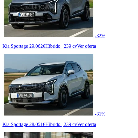
-32%
Kia Sportage
29.062€
Híbrido | 239 cv
Ver oferta
-31%
Kia Sportage
28.051€
Híbrido | 239 cv
Ver oferta