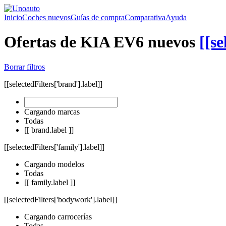
Inicio
Coches nuevos
Guías de compra
Comparativa
Ayuda
Ofertas de KIA EV6 nuevos
[[se
Borrar filtros
[[selectedFilters['brand'].label]]
Cargando marcas
Todas
[[ brand.label ]]
[[selectedFilters['family'].label]]
Cargando modelos
Todas
[[ family.label ]]
[[selectedFilters['bodywork'].label]]
Cargando carrocerías
Todas