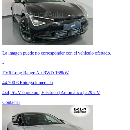
La imagen puede no corresponder con el vehículo ofertado.
-
EV6 Long Range Air RWD 168kW
44.700 €
Entrega inmediata
4x4, SUV o pickup | Eléctrico | Automático | 229 CV
Contactar