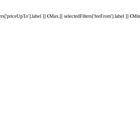
ters['priceUpTo'].label ]]
€
Max.
[[ selectedFilters['feeFrom'].label ]]
€
Min