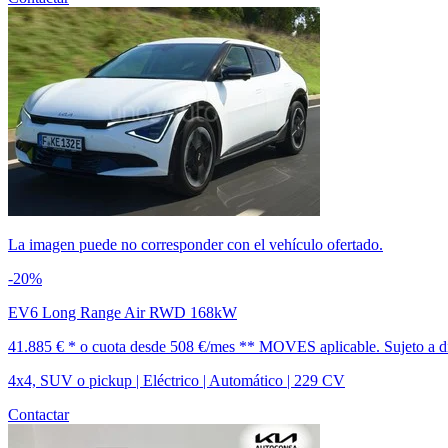
La imagen puede no corresponder con el vehículo ofertado.
-20%
EV6 Long Range Air RWD 168kW
41.885 € *
o cuota desde
508 €/mes *
* MOVES aplicable. Sujeto a dis
4x4, SUV o pickup | Eléctrico | Automático | 229 CV
Contactar