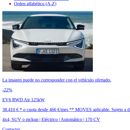
Orden alfabético (A-Z)
La imagen puede no corresponder con el vehículo ofertado.
-22%
EV6 RWD Air 125kW
38.410 € *
o cuota desde
466 €/mes *
* MOVES aplicable. Sujeto a dis
4x4, SUV o pickup | Eléctrico | Automático | 170 CV
Contactar