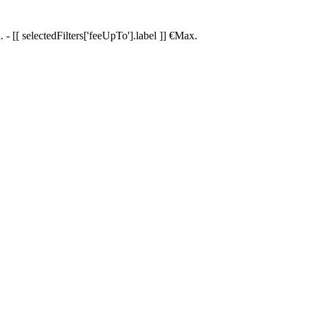
.
-
[[ selectedFilters['feeUpTo'].label ]]
€
Max.