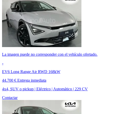
La imagen puede no corresponder con el vehículo ofertado.
-
EV6 Long Range Air RWD 168kW
44.700 €
Entrega inmediata
4x4, SUV o pickup | Eléctrico | Automático | 229 CV
Contactar