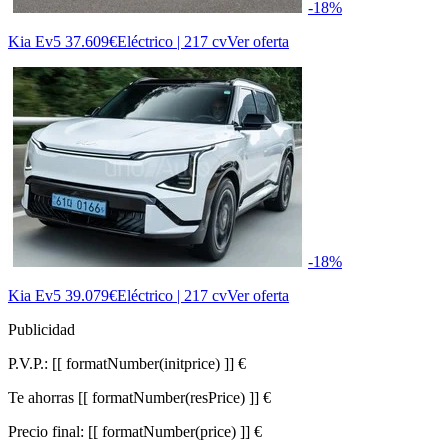
-18%
Kia Ev5
37.609€
Eléctrico | 217 cv
Ver oferta
-18%
Kia Ev5
39.079€
Eléctrico | 217 cv
Ver oferta
Publicidad
P.V.P.:
[[ formatNumber(initprice) ]] €
Te ahorras
[[ formatNumber(resPrice) ]] €
Precio final:
[[ formatNumber(price) ]] €