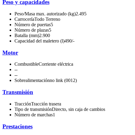
Peso y capacidades
Peso/Masa max. autorizado (kg)
2.495
Carrocería
Todo Terreno
Número de puertas
5
Número de plazas
5
Batalla (mm)
2.900
Capacidad del maletero (l)
490/-
Motor
Combustible
Corriente eléctrica
-
-
-
-
Sobrealimentación
no link (0012)
Transmisión
Tracción
Tracción trasera
Tipo de transmisión
Directo, sin caja de cambios
Número de marchas
1
Prestaciones