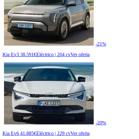
-21%
Kia Ev3
38.591€
Eléctrico | 204 cv
Ver oferta
-20%
Kia Ev6
41.885€
Eléctrico | 229 cv
Ver oferta