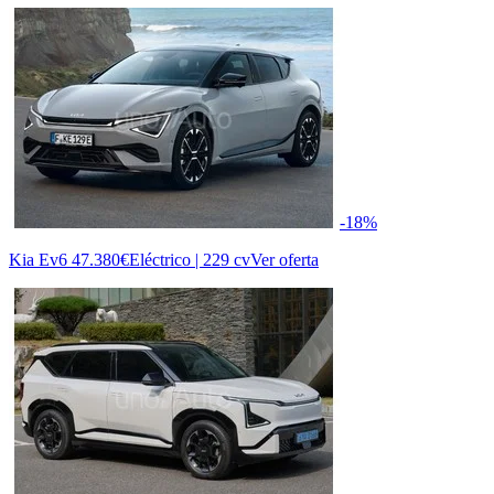
-18%
Kia Ev6
47.380€
Eléctrico | 229 cv
Ver oferta