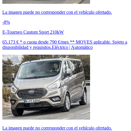
La imagen puede no corresponder con el vehículo ofertado.
-8%
E-Tourneo Custom Sport 210kW
65.173 € *
o cuota desde
790 €/mes *
* MOVES aplicable. Sujeto a
disponibilidad y requisitos.
Eléctrico | Automático
La imagen puede no corresponder con el vehículo ofertado.