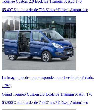
Tourneo Custom 2.0 EcoBlue Titanium X Aut. 170
65.407 €
o cuota desde
793 €/mes *
Diésel | Automático
La imagen puede no corresponder con el vehículo ofertado.
-12%
Grand Tourneo Custom 2.0 EcoBlue Titanium X Aut. 170
65.900 €
o cuota desde
799 €/mes *
Diésel | Automático