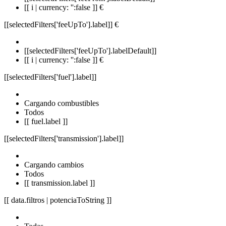
[[ i | currency: '':false ]] €
[[selectedFilters['feeUpTo'].label]]
€
[[selectedFilters['feeUpTo'].labelDefault]]
[[ i | currency: '':false ]] €
[[selectedFilters['fuel'].label]]
Cargando combustibles
Todos
[[ fuel.label ]]
[[selectedFilters['transmission'].label]]
Cargando cambios
Todos
[[ transmission.label ]]
[[ data.filtros | potenciaToString ]]