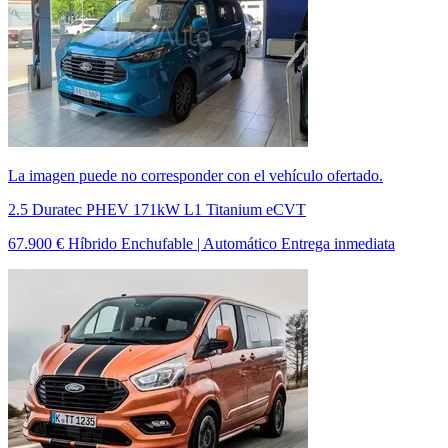
La imagen puede no corresponder con el vehículo ofertado.
2.5 Duratec PHEV 171kW L1 Titanium eCVT
67.900 €
Híbrido Enchufable | Automático
Entrega inmediata