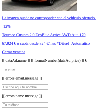
La imagen puede no corresponder con el vehículo ofertado.
-12%
Tourneo Custom 2.0 EcoBlue Active AWD Aut. 170
67.924 €
o cuota desde
824 €/mes *
Diésel | Automático
Cerrar ventana
[[ dataAd.name ]]
[[ formatNumber(dataAd.price) ]] €
[[ errors.email.message ]]
[[ errors.name.message ]]