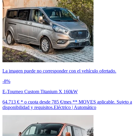
La imagen puede no corresponder con el vehículo ofertado.
-8%
E-Tourneo Custom Titanium X 160kW
64.713 € *
o cuota desde
785 €/mes *
* MOVES aplicable. Sujeto a
disponibilidad y requisitos.
Eléctrico | Automático