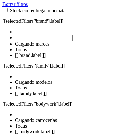
Borrar filtros
Stock con entrega inmediata
[[selectedFilters['brand'].label]]
Cargando marcas
Todas
[[ brand.label ]]
[[selectedFilters['family'].label]]
Cargando modelos
Todas
[[ family.label ]]
[[selectedFilters['bodywork'].label]]
Cargando carrocerías
Todas
[[ bodywork.label ]]