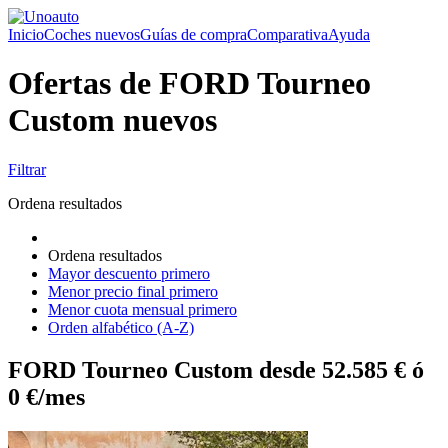
Inicio
Coches nuevos
Guías de compra
Comparativa
Ayuda
Ofertas de FORD Tourneo
Custom nuevos
Filtrar
Ordena resultados
Ordena resultados
Mayor descuento primero
Menor precio final primero
Menor cuota mensual primero
Orden alfabético (A-Z)
FORD Tourneo Custom desde 52.585 € ó
0 €/mes