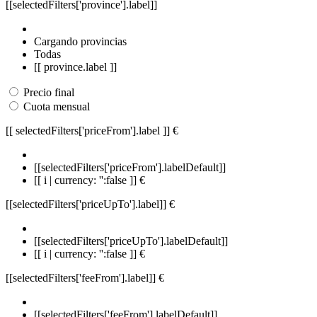
[[selectedFilters['province'].label]]
Cargando provincias
Todas
[[ province.label ]]
Precio final
Cuota mensual
[[ selectedFilters['priceFrom'].label ]]
€
[[selectedFilters['priceFrom'].labelDefault]]
[[ i | currency: '':false ]] €
[[selectedFilters['priceUpTo'].label]]
€
[[selectedFilters['priceUpTo'].labelDefault]]
[[ i | currency: '':false ]] €
[[selectedFilters['feeFrom'].label]]
€
[[selectedFilters['feeFrom'].labelDefault]]