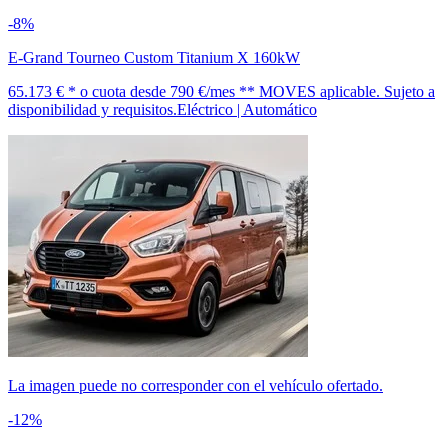
-8%
E-Grand Tourneo Custom Titanium X 160kW
65.173 € *
o cuota desde
790 €/mes *
* MOVES aplicable. Sujeto a
disponibilidad y requisitos.
Eléctrico | Automático
La imagen puede no corresponder con el vehículo ofertado.
-12%