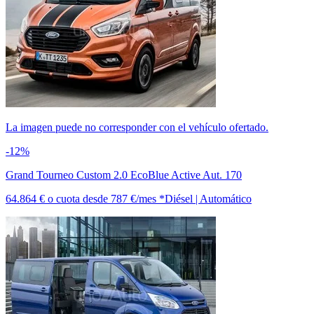
La imagen puede no corresponder con el vehículo ofertado.
-12%
Grand Tourneo Custom 2.0 EcoBlue Active Aut. 170
64.864 €
o cuota desde
787 €/mes *
Diésel | Automático