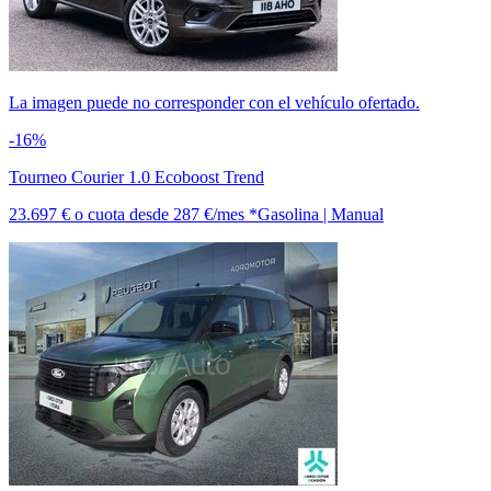
La imagen puede no corresponder con el vehículo ofertado.
-16%
Tourneo Courier 1.0 Ecoboost Trend
23.697 €
o cuota desde
287 €/mes *
Gasolina | Manual