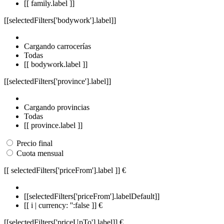
[[ family.label ]]
[[selectedFilters['bodywork'].label]]
Cargando carrocerías
Todas
[[ bodywork.label ]]
[[selectedFilters['province'].label]]
Cargando provincias
Todas
[[ province.label ]]
Precio final
Cuota mensual
[[ selectedFilters['priceFrom'].label ]]
€
[[selectedFilters['priceFrom'].labelDefault]]
[[ i | currency: '':false ]] €
[[selectedFilters['priceUpTo'].label]]
€