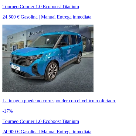
Tourneo Courier 1.0 Ecoboost Titanium
24.500 €
Gasolina | Manual
Entrega inmediata
La imagen puede no corresponder con el vehículo ofertado.
-17%
Tourneo Courier 1.0 Ecoboost Titanium
24.900 €
Gasolina | Manual
Entrega inmediata