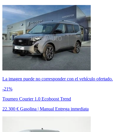
La imagen puede no corresponder con el vehículo ofertado.
-21%
Tourneo Courier 1.0 Ecoboost Trend
22.300 €
Gasolina | Manual
Entrega inmediata