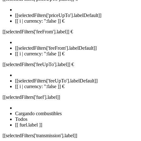
[[selectedFilters['priceUpTo'].labelDefault]]
[[ i | currency: '':false ]] €
[[selectedFilters['feeFrom'].label]]
€
[[selectedFilters['feeFrom'].labelDefault]]
[[ i | currency: '':false ]] €
[[selectedFilters['feeUpTo'].label]]
€
[[selectedFilters['feeUpTo'].labelDefault]]
[[ i | currency: '':false ]] €
[[selectedFilters['fuel'].label]]
Cargando combustibles
Todos
[[ fuel.label ]]
[[selectedFilters['transmission'].label]]