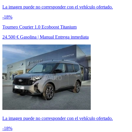
La imagen puede no corresponder con el vehículo ofertado.
-18%
Tourneo Courier 1.0 Ecoboost Titanium
24.500 €
Gasolina | Manual
Entrega inmediata
La imagen puede no corresponder con el vehículo ofertado.
-18%