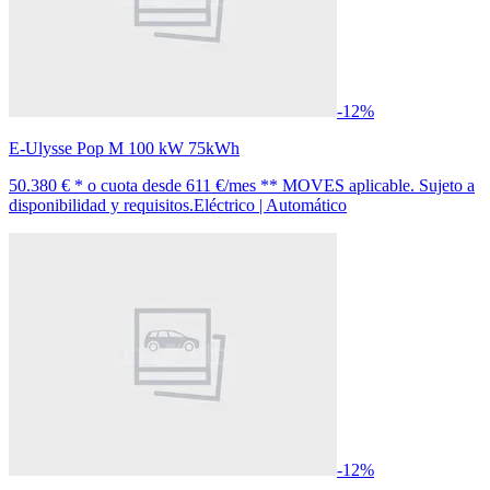
-12%
E-Ulysse Pop M 100 kW 75kWh
50.380 € *
o cuota desde
611 €/mes *
* MOVES aplicable. Sujeto a
disponibilidad y requisitos.
Eléctrico | Automático
-12%