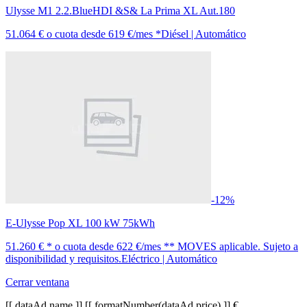
Ulysse M1 2.2.BlueHDI &S& La Prima XL Aut.180
51.064 €
o cuota desde
619 €/mes *
Diésel | Automático
-12%
E-Ulysse Pop XL 100 kW 75kWh
51.260 € *
o cuota desde
622 €/mes *
* MOVES aplicable. Sujeto a
disponibilidad y requisitos.
Eléctrico | Automático
Cerrar ventana
[[ dataAd.name ]]
[[ formatNumber(dataAd.price) ]] €