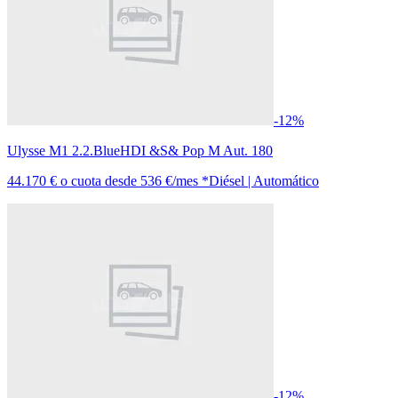
-12%
Ulysse M1 2.2.BlueHDI &S& Pop M Aut. 180
44.170 €
o cuota desde
536 €/mes *
Diésel | Automático
-12%