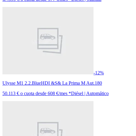
-12%
Ulysse M1 2.2.BlueHDI &S& La Prima M Aut.180
50.113 €
o cuota desde
608 €/mes *
Diésel | Automático