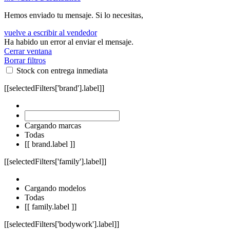
Hemos enviado tu mensaje. Si lo necesitas,
vuelve a escribir al vendedor
Ha habido un error al enviar el mensaje.
Cerrar ventana
Borrar filtros
Stock con entrega inmediata
[[selectedFilters['brand'].label]]
Cargando marcas
Todas
[[ brand.label ]]
[[selectedFilters['family'].label]]
Cargando modelos
Todas
[[ family.label ]]
[[selectedFilters['bodywork'].label]]