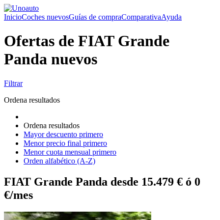
Inicio
Coches nuevos
Guías de compra
Comparativa
Ayuda
Ofertas de FIAT Grande
Panda nuevos
Filtrar
Ordena resultados
Ordena resultados
Mayor descuento primero
Menor precio final primero
Menor cuota mensual primero
Orden alfabético (A-Z)
FIAT Grande Panda desde 15.479 € ó 0
€/mes