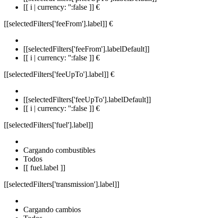
[[ i | currency: '':false ]] €
[[selectedFilters['feeFrom'].label]]
€
[[selectedFilters['feeFrom'].labelDefault]]
[[ i | currency: '':false ]] €
[[selectedFilters['feeUpTo'].label]]
€
[[selectedFilters['feeUpTo'].labelDefault]]
[[ i | currency: '':false ]] €
[[selectedFilters['fuel'].label]]
Cargando combustibles
Todos
[[ fuel.label ]]
[[selectedFilters['transmission'].label]]
Cargando cambios