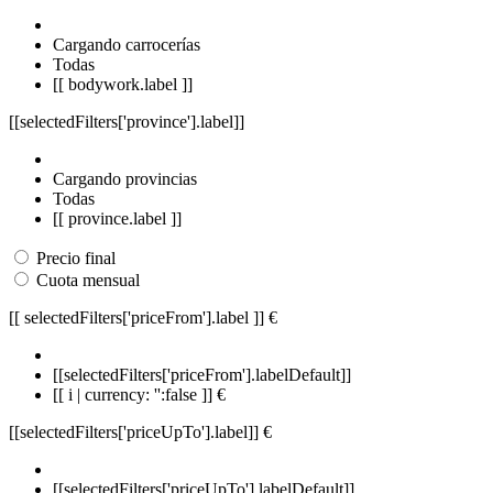
Cargando carrocerías
Todas
[[ bodywork.label ]]
[[selectedFilters['province'].label]]
Cargando provincias
Todas
[[ province.label ]]
Precio final
Cuota mensual
[[ selectedFilters['priceFrom'].label ]]
€
[[selectedFilters['priceFrom'].labelDefault]]
[[ i | currency: '':false ]] €
[[selectedFilters['priceUpTo'].label]]
€
[[selectedFilters['priceUpTo'].labelDefault]]