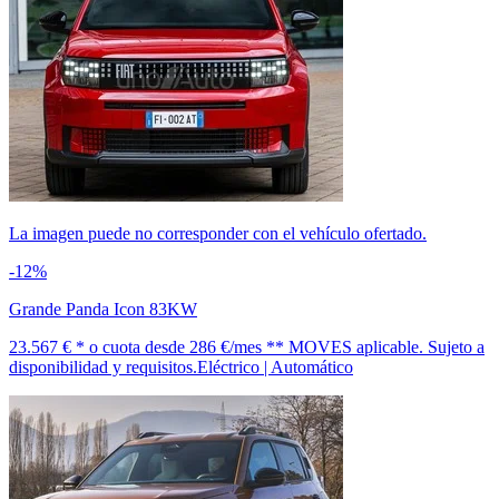
La imagen puede no corresponder con el vehículo ofertado.
-12%
Grande Panda Icon 83KW
23.567 € *
o cuota desde
286 €/mes *
* MOVES aplicable. Sujeto a
disponibilidad y requisitos.
Eléctrico | Automático