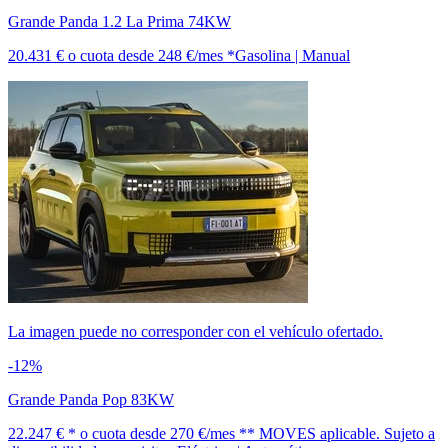
Grande Panda 1.2 La Prima 74KW
20.431 €
o cuota desde
248 €/mes *
Gasolina | Manual
La imagen puede no corresponder con el vehículo ofertado.
-12%
Grande Panda Pop 83KW
22.247 € *
o cuota desde
270 €/mes *
* MOVES aplicable. Sujeto a