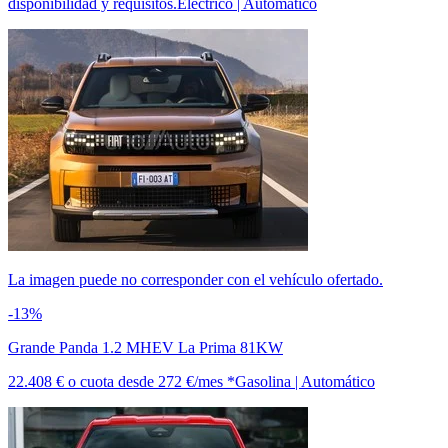
disponibilidad y requisitos.
Eléctrico | Automático
La imagen puede no corresponder con el vehículo ofertado.
-13%
Grande Panda 1.2 MHEV La Prima 81KW
22.408 €
o cuota desde
272 €/mes *
Gasolina | Automático