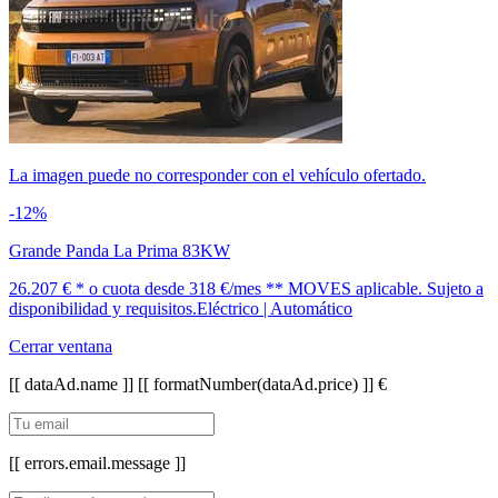
La imagen puede no corresponder con el vehículo ofertado.
-12%
Grande Panda La Prima 83KW
26.207 € *
o cuota desde
318 €/mes *
* MOVES aplicable. Sujeto a
disponibilidad y requisitos.
Eléctrico | Automático
Cerrar ventana
[[ dataAd.name ]]
[[ formatNumber(dataAd.price) ]] €
[[ errors.email.message ]]