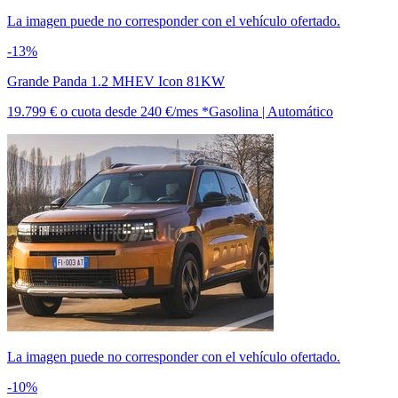
La imagen puede no corresponder con el vehículo ofertado.
-13%
Grande Panda 1.2 MHEV Icon 81KW
19.799 €
o cuota desde
240 €/mes *
Gasolina | Automático
La imagen puede no corresponder con el vehículo ofertado.
-10%