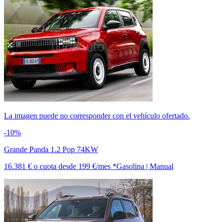
La imagen puede no corresponder con el vehículo ofertado.
-10%
Grande Panda 1.2 Pop 74KW
16.381 €
o cuota desde
199 €/mes *
Gasolina | Manual