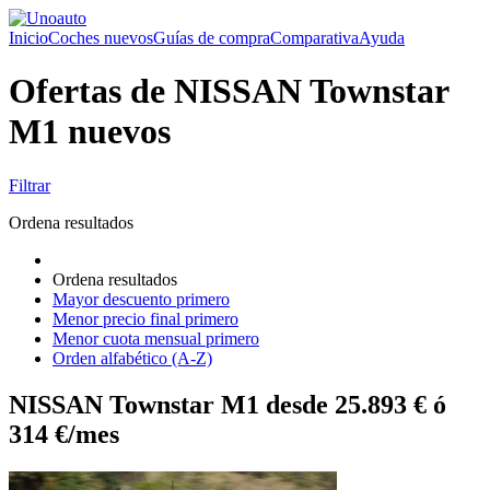
Inicio
Coches nuevos
Guías de compra
Comparativa
Ayuda
Ofertas de NISSAN Townstar
M1 nuevos
Filtrar
Ordena resultados
Ordena resultados
Mayor descuento primero
Menor precio final primero
Menor cuota mensual primero
Orden alfabético (A-Z)
NISSAN Townstar M1 desde 25.893 € ó
314 €/mes