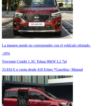
La imagen puede no corresponder con el vehículo ofertado.
-16%
Townstar Combi 1.3G Tekna 96kW L2 7pl
33.816 €
o cuota desde
410 €/mes *
Gasolina | Manual