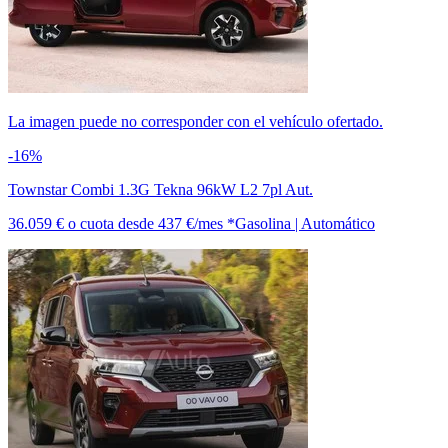
La imagen puede no corresponder con el vehículo ofertado.
-16%
Townstar Combi 1.3G Tekna 96kW L2 7pl Aut.
36.059 €
o cuota desde
437 €/mes *
Gasolina | Automático