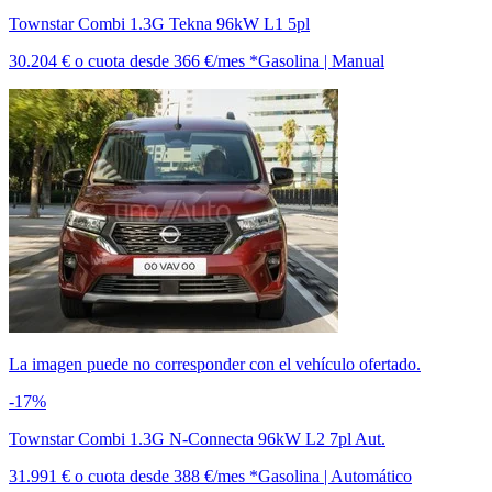
Townstar Combi 1.3G Tekna 96kW L1 5pl
30.204 €
o cuota desde
366 €/mes *
Gasolina | Manual
La imagen puede no corresponder con el vehículo ofertado.
-17%
Townstar Combi 1.3G N-Connecta 96kW L2 7pl Aut.
31.991 €
o cuota desde
388 €/mes *
Gasolina | Automático