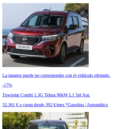
La imagen puede no corresponder con el vehículo ofertado.
-17%
Townstar Combi 1.3G Tekna 96kW L1 5pl Aut.
32.361 €
o cuota desde
392 €/mes *
Gasolina | Automático