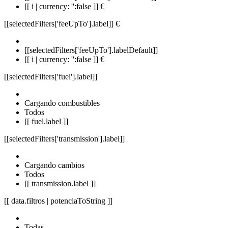
[[ i | currency: '':false ]] €
[[selectedFilters['feeUpTo'].label]]
€
[[selectedFilters['feeUpTo'].labelDefault]]
[[ i | currency: '':false ]] €
[[selectedFilters['fuel'].label]]
Cargando combustibles
Todos
[[ fuel.label ]]
[[selectedFilters['transmission'].label]]
Cargando cambios
Todos
[[ transmission.label ]]
[[ data.filtros | potenciaToString ]]
Todas