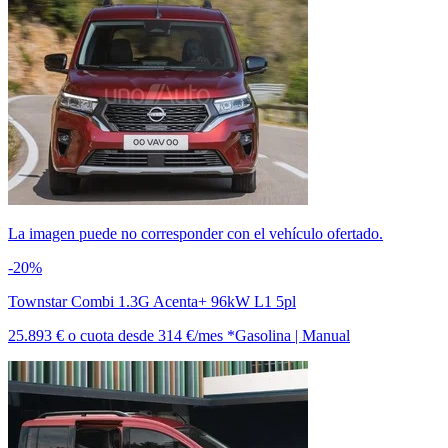
La imagen puede no corresponder con el vehículo ofertado.
-20%
Townstar Combi 1.3G Acenta+ 96kW L1 5pl
25.893 €
o cuota desde
314 €/mes *
Gasolina | Manual