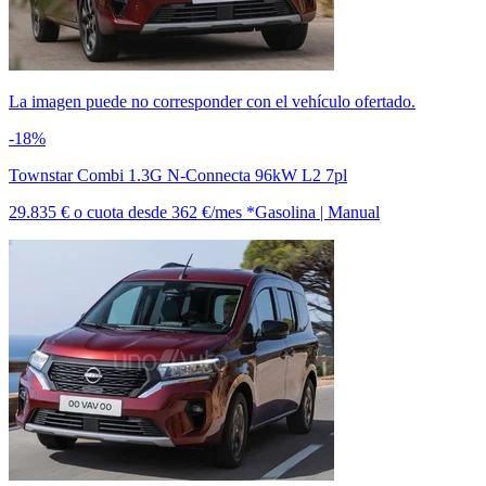
La imagen puede no corresponder con el vehículo ofertado.
-18%
Townstar Combi 1.3G N-Connecta 96kW L2 7pl
29.835 €
o cuota desde
362 €/mes *
Gasolina | Manual