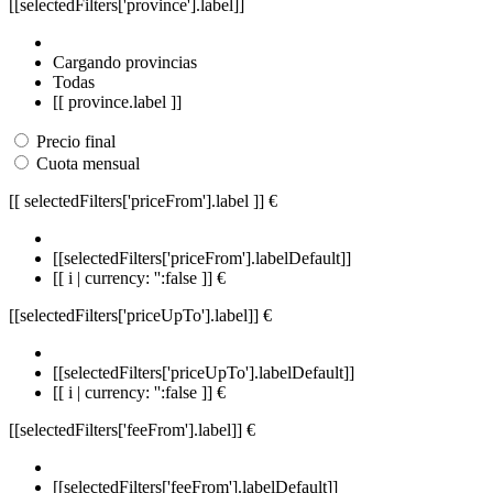
[[selectedFilters['province'].label]]
Cargando provincias
Todas
[[ province.label ]]
Precio final
Cuota mensual
[[ selectedFilters['priceFrom'].label ]]
€
[[selectedFilters['priceFrom'].labelDefault]]
[[ i | currency: '':false ]] €
[[selectedFilters['priceUpTo'].label]]
€
[[selectedFilters['priceUpTo'].labelDefault]]
[[ i | currency: '':false ]] €
[[selectedFilters['feeFrom'].label]]
€
[[selectedFilters['feeFrom'].labelDefault]]