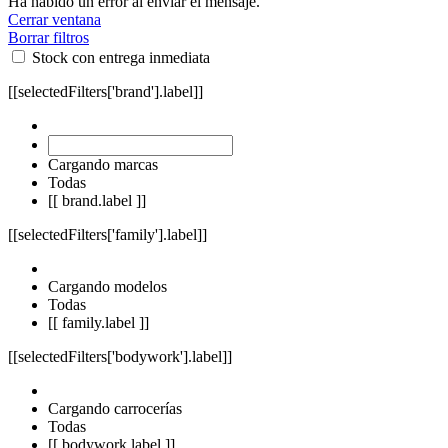
Ha habido un error al enviar el mensaje.
Cerrar ventana
Borrar filtros
Stock con entrega inmediata
[[selectedFilters['brand'].label]]
Cargando marcas
Todas
[[ brand.label ]]
[[selectedFilters['family'].label]]
Cargando modelos
Todas
[[ family.label ]]
[[selectedFilters['bodywork'].label]]
Cargando carrocerías
Todas
[[ bodywork.label ]]