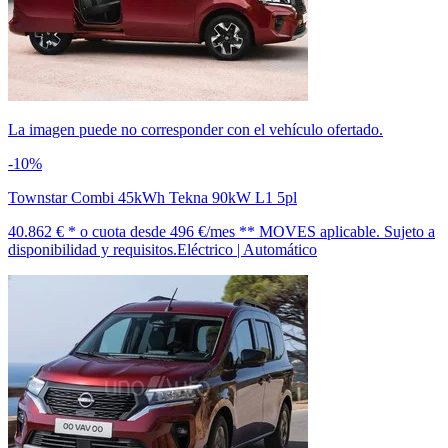
La imagen puede no corresponder con el vehículo ofertado.
-10%
Townstar Combi 45kWh Tekna 90kW L1 5pl
40.862 € *
o cuota desde
496 €/mes *
* MOVES aplicable. Sujeto a
disponibilidad y requisitos.
Eléctrico | Automático