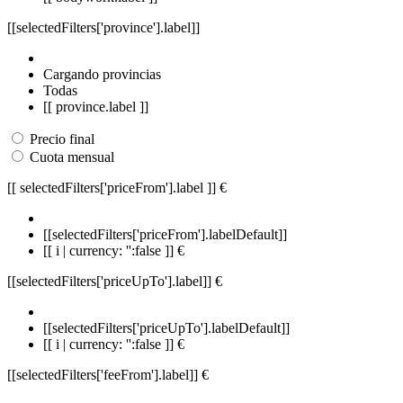
[[selectedFilters['province'].label]]
Cargando provincias
Todas
[[ province.label ]]
Precio final
Cuota mensual
[[ selectedFilters['priceFrom'].label ]]
€
[[selectedFilters['priceFrom'].labelDefault]]
[[ i | currency: '':false ]] €
[[selectedFilters['priceUpTo'].label]]
€
[[selectedFilters['priceUpTo'].labelDefault]]
[[ i | currency: '':false ]] €
[[selectedFilters['feeFrom'].label]]
€