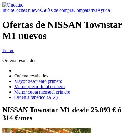
Inicio
Coches nuevos
Guías de compra
Comparativa
Ayuda
Ofertas de NISSAN Townstar
M1 nuevos
Filtrar
Ordena resultados
Ordena resultados
Mayor descuento primero
Menor precio final primero
Menor cuota mensual primero
Orden alfabético (A-Z)
NISSAN Townstar M1 desde 25.893 € ó
314 €/mes