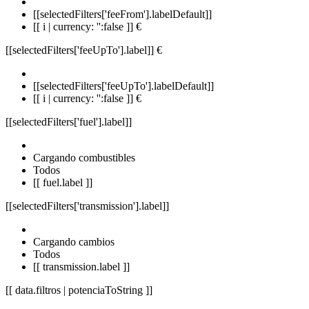
[[selectedFilters['feeFrom'].labelDefault]]
[[ i | currency: '':false ]] €
[[selectedFilters['feeUpTo'].label]]
€
[[selectedFilters['feeUpTo'].labelDefault]]
[[ i | currency: '':false ]] €
[[selectedFilters['fuel'].label]]
Cargando combustibles
Todos
[[ fuel.label ]]
[[selectedFilters['transmission'].label]]
Cargando cambios
Todos
[[ transmission.label ]]
[[ data.filtros | potenciaToString ]]