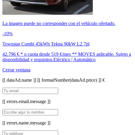
La imagen puede no corresponder con el vehículo ofertado.
-10%
Townstar Combi 45kWh Tekna 90kW L2 7pl
42.796 € *
o cuota desde
519 €/mes *
* MOVES aplicable. Sujeto a
disponibilidad y requisitos.
Eléctrico | Automático
Cerrar ventana
[[ dataAd.name ]]
[[ formatNumber(dataAd.price) ]] €
[[ errors.email.message ]]
[[ errors.name.message ]]