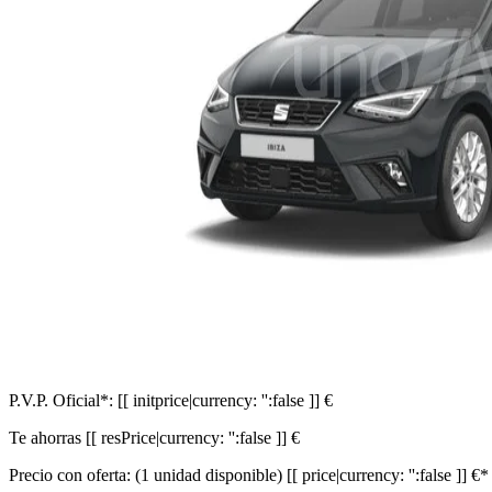
P.V.P. Oficial*:
[[ initprice|currency: '':false ]] €
Te ahorras
[[ resPrice|currency: '':false ]] €
Precio con oferta:
(1 unidad disponible)
[[ price|currency: '':false ]] €*