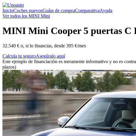
Inicio
Coches nuevos
Guías de compra
Comparativa
Ayuda
Ver todos los MINI Mini
MINI
Mini Cooper 5 puertas C 
32.540 €
o, si lo financias, desde
395 €/mes
Calcula tu seguro
Asegúralo aquí
Este ejemplo de financiación es meramente informativo y no es contra
plazos)