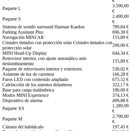
€
3.590,00
Paquete L
€
2.490,00
Paquete S
€
Sistema de sonido surround Harman Kardon
789,84 €
Parking Assistant Plus
696,30 €
Navegación MINI AR
155,89 €
Cristales tintados con protección solar Cristales tintados con
290,00 €
protección solar
MINI Head-Up Display
644,34 €
Retrovisor interior, con ajuste automático anti-
155,89 €
deslumbramiento
Paquete de retrovisores interior y exteriores
530,02 €
Asistente de luz de carretera
166,28 €
Faros LED con contenido ampliado
675,52 €
Calefacción de los asientos delanteros
322,17 €
Base para carga inalámbrica
190,00 €
Modos MINI Experience
374,13 €
Dispositivo de alarma
499,88 €
1.289,99
Paquete XS
€
2.790,00
Paquete M
€
Cámara del habitáculo
197,45 €