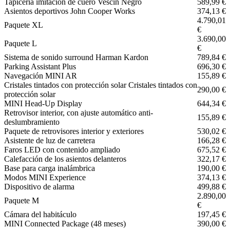
Tapicería imitación de cuero Vescin Negro
589,99 €
Asientos deportivos John Cooper Works
374,13 €
4.790,01
Paquete XL
€
3.690,00
Paquete L
€
Sistema de sonido surround Harman Kardon
789,84 €
Parking Assistant Plus
696,30 €
Navegación MINI AR
155,89 €
Cristales tintados con protección solar Cristales tintados con
290,00 €
protección solar
MINI Head-Up Display
644,34 €
Retrovisor interior, con ajuste automático anti-
155,89 €
deslumbramiento
Paquete de retrovisores interior y exteriores
530,02 €
Asistente de luz de carretera
166,28 €
Faros LED con contenido ampliado
675,52 €
Calefacción de los asientos delanteros
322,17 €
Base para carga inalámbrica
190,00 €
Modos MINI Experience
374,13 €
Dispositivo de alarma
499,88 €
2.890,00
Paquete M
€
Cámara del habitáculo
197,45 €
MINI Connected Package (48 meses)
390,00 €