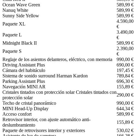
Ocean Wave Green
589,99 €
Nanuq White
589,99 €
Sunny Side Yellow
589,99 €
4.590,00
Paquete XL
€
3.490,00
Paquete L
€
Midnight Black II
589,99 €
2.390,00
Paquete S
€
Reglaje de los asientos delanteros, eléctrico, con memoria
990,00 €
Driving Assistant Plus
690,00 €
Cámara del habitáculo
197,45 €
Sistema de sonido surround Harman Kardon
789,84 €
Parking Assistant Plus
696,30 €
Navegación MINI AR
155,89 €
Cristales tintados con protección solar Cristales tintados con
290,00 €
protección solar
Techo de cristal panorámico
990,00 €
MINI Head-Up Display
644,34 €
Acceso confort
589,99 €
Retrovisor interior, con ajuste automático anti-
155,89 €
deslumbramiento
Paquete de retrovisores interior y exteriores
530,02 €
Asistente de luz de carretera
166,28 €