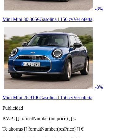
-8%
Mini Mini
30.305€
Gasolina | 156 cv
Ver oferta
-8%
Mini Mini
26.910€
Gasolina | 156 cv
Ver oferta
Publicidad
P.V.P.:
[[ formatNumber(initprice) ]] €
Te ahorras
[[ formatNumber(resPrice) ]] €