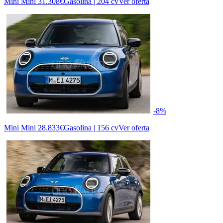
Mini Mini
31.308€
Gasolina | 204 cv
Ver oferta
-8%
Mini Mini
28.833€
Gasolina | 156 cv
Ver oferta