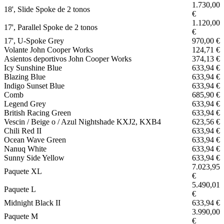
1.730,00
18', Slide Spoke de 2 tonos
€
1.120,00
17', Parallel Spoke de 2 tonos
€
17', U-Spoke Grey
970,00 €
Volante John Cooper Works
124,71 €
Asientos deportivos John Cooper Works
374,13 €
Icy Sunshine Blue
633,94 €
Blazing Blue
633,94 €
Indigo Sunset Blue
633,94 €
Comb
685,90 €
Legend Grey
633,94 €
British Racing Green
633,94 €
Vescin / Beige o / Azul Nightshade KXJ2, KXB4
623,56 €
Chili Red II
633,94 €
Ocean Wave Green
633,94 €
Nanuq White
633,94 €
Sunny Side Yellow
633,94 €
7.023,95
Paquete XL
€
5.490,01
Paquete L
€
Midnight Black II
633,94 €
3.990,00
Paquete M
€