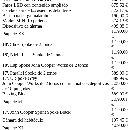
Faros LED con contenido ampliado
675,52 €
Calefacción de los asientos delanteros
322,17 €
Base para carga inalámbrica
190,00 €
Modos MINI Experience
374,13 €
Dispositivo de alarma
499,88 €
1.190,00
Paquete XS
€
1.190,00
18', Slide Spoke de 2 tonos
€
1.190,00
18', Night Flash Spoke de 2 tonos
€
1.190,00
18', Lap Spoke John Cooper Works de 2 tonos
€
17', Parallel Spoke de 2 tonos
589,99 €
17', U-Spoke Grey
589,99 €
John Cooper Works de 2 tonos con neumáticos deportivos
2.090,00
de 18 pulgadas
€
Blazing Blue
589,99 €
2.690,01
Paquete M
€
1.190,00
17', John Cooper Sprint Spoke Black
€
Cámara del habitáculo
197,45 €
4.690,00
Paquete XL