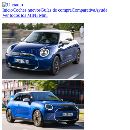
Inicio
Coches nuevos
Guías de compra
Comparativa
Ayuda
Ver todos los MINI Mini