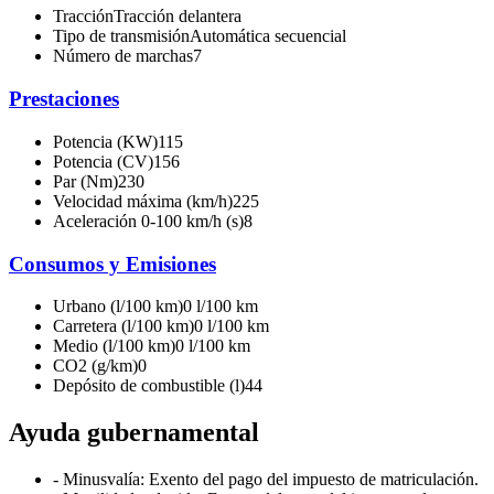
Tracción
Tracción delantera
Tipo de transmisión
Automática secuencial
Número de marchas
7
Prestaciones
Potencia (KW)
115
Potencia (CV)
156
Par (Nm)
230
Velocidad máxima (km/h)
225
Aceleración 0-100 km/h (s)
8
Consumos y Emisiones
Urbano (l/100 km)
0 l/100 km
Carretera (l/100 km)
0 l/100 km
Medio (l/100 km)
0 l/100 km
CO2 (g/km)
0
Depósito de combustible (l)
44
Ayuda gubernamental
- Minusvalía: Exento del pago del impuesto de matriculación.