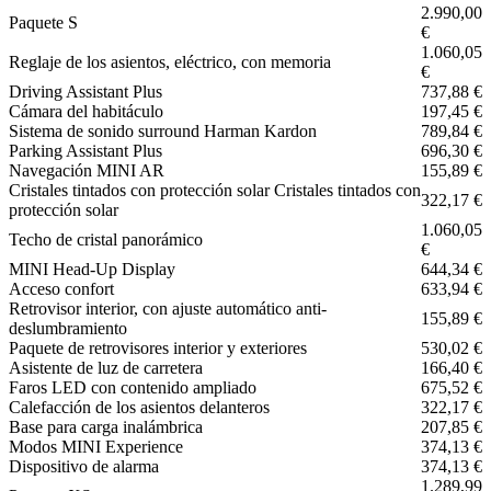
2.990,00
Paquete S
€
1.060,05
Reglaje de los asientos, eléctrico, con memoria
€
Driving Assistant Plus
737,88 €
Cámara del habitáculo
197,45 €
Sistema de sonido surround Harman Kardon
789,84 €
Parking Assistant Plus
696,30 €
Navegación MINI AR
155,89 €
Cristales tintados con protección solar Cristales tintados con
322,17 €
protección solar
1.060,05
Techo de cristal panorámico
€
MINI Head-Up Display
644,34 €
Acceso confort
633,94 €
Retrovisor interior, con ajuste automático anti-
155,89 €
deslumbramiento
Paquete de retrovisores interior y exteriores
530,02 €
Asistente de luz de carretera
166,40 €
Faros LED con contenido ampliado
675,52 €
Calefacción de los asientos delanteros
322,17 €
Base para carga inalámbrica
207,85 €
Modos MINI Experience
374,13 €
Dispositivo de alarma
374,13 €
1.289,99