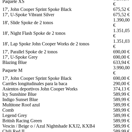
Paquete XS
€
17', John Cooper Sprint Spoke Black
675,52 €
17', U-Spoke Vibrant Silver
675,52 €
1.390,00
18', Slide Spoke de 2 tonos
€
1.351,05
18', Night Flash Spoke de 2 tonos
€
1.351,03
18', Lap Spoke John Cooper Works de 2 tonos
€
17', Parallel Spoke de 2 tonos
690,00 €
17', U-Spoke Grey
690,00 €
Blazing Blue
633,94 €
3.990,00
Paquete M
€
17', John Cooper Sprint Spoke Black
690,00 €
Carriles longitudinales para la baca
290,00 €
Asientos deportivos John Cooper Works
374,13 €
Icy Sunshine Blue
589,99 €
Indigo Sunset Blue
589,99 €
Multitone Roof azul
589,99 €
Comb
589,99 €
Legend Grey
589,99 €
British Racing Green
589,99 €
Vescin / Beige o / Azul Nightshade KXJ2, KXB4
589,99 €
Chili Red II
589,99 €