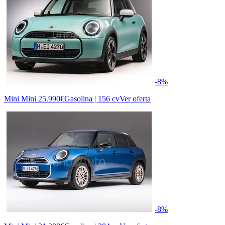
-8%
Mini Mini
25.990€
Gasolina | 156 cv
Ver oferta
-8%