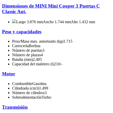
Dimensiones de MINI Mini Cooper 3 Puertas C
Classic Aut.
Largo 3.876 mm
Ancho 1.744 mm
Alto 1.432 mm
Peso y capacidades
Peso/Masa max. autorizado (kg)
1.715
Carrocería
Berlina
Número de puertas
3
Número de plazas
4
Batalla (mm)
2.495
Capacidad del maletero (l)
210/-
Motor
Combustible
Gasolina
Cilindrada (cm3)
1.499
Número de cilindros
3
Sobrealimentación
Turbo
Transmisión