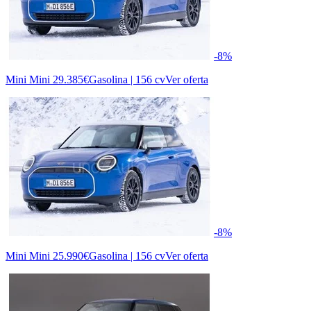
-8%
Mini Mini
29.385€
Gasolina | 156 cv
Ver oferta
-8%
Mini Mini
25.990€
Gasolina | 156 cv
Ver oferta