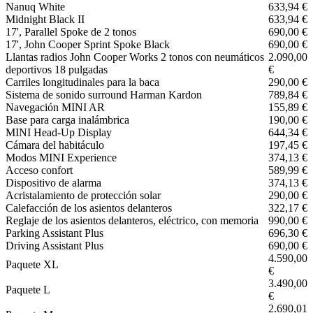
Nanuq White
633,94 €
Midnight Black II
633,94 €
17', Parallel Spoke de 2 tonos
690,00 €
17', John Cooper Sprint Spoke Black
690,00 €
Llantas radios John Cooper Works 2 tonos con neumáticos
2.090,00
deportivos 18 pulgadas
€
Carriles longitudinales para la baca
290,00 €
Sistema de sonido surround Harman Kardon
789,84 €
Navegación MINI AR
155,89 €
Base para carga inalámbrica
190,00 €
MINI Head-Up Display
644,34 €
Cámara del habitáculo
197,45 €
Modos MINI Experience
374,13 €
Acceso confort
589,99 €
Dispositivo de alarma
374,13 €
Acristalamiento de protección solar
290,00 €
Calefacción de los asientos delanteros
322,17 €
Reglaje de los asientos delanteros, eléctrico, con memoria
990,00 €
Parking Assistant Plus
696,30 €
Driving Assistant Plus
690,00 €
4.590,00
Paquete XL
€
3.490,00
Paquete L
€
2.690,01