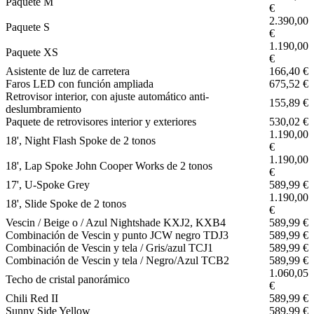
Paquete M
€
2.390,00
Paquete S
€
1.190,00
Paquete XS
€
Asistente de luz de carretera
166,40 €
Faros LED con función ampliada
675,52 €
Retrovisor interior, con ajuste automático anti-
155,89 €
deslumbramiento
Paquete de retrovisores interior y exteriores
530,02 €
1.190,00
18', Night Flash Spoke de 2 tonos
€
1.190,00
18', Lap Spoke John Cooper Works de 2 tonos
€
17', U-Spoke Grey
589,99 €
1.190,00
18', Slide Spoke de 2 tonos
€
Vescin / Beige o / Azul Nightshade KXJ2, KXB4
589,99 €
Combinación de Vescin y punto JCW negro TDJ3
589,99 €
Combinación de Vescin y tela / Gris/azul TCJ1
589,99 €
Combinación de Vescin y tela / Negro/Azul TCB2
589,99 €
1.060,05
Techo de cristal panorámico
€
Chili Red II
589,99 €
Sunny Side Yellow
589,99 €