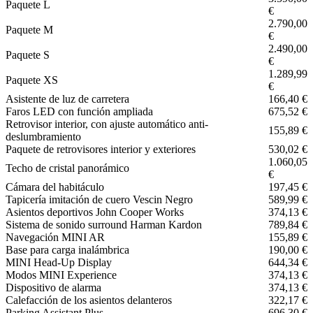
Paquete L
€
2.790,00
Paquete M
€
2.490,00
Paquete S
€
1.289,99
Paquete XS
€
Asistente de luz de carretera
166,40 €
Faros LED con función ampliada
675,52 €
Retrovisor interior, con ajuste automático anti-
155,89 €
deslumbramiento
Paquete de retrovisores interior y exteriores
530,02 €
1.060,05
Techo de cristal panorámico
€
Cámara del habitáculo
197,45 €
Tapicería imitación de cuero Vescin Negro
589,99 €
Asientos deportivos John Cooper Works
374,13 €
Sistema de sonido surround Harman Kardon
789,84 €
Navegación MINI AR
155,89 €
Base para carga inalámbrica
190,00 €
MINI Head-Up Display
644,34 €
Modos MINI Experience
374,13 €
Dispositivo de alarma
374,13 €
Calefacción de los asientos delanteros
322,17 €
Parking Assistant Plus
696,30 €