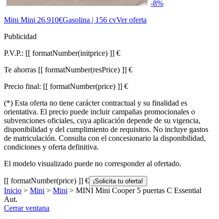
-8%
Mini Mini
26.910€
Gasolina | 156 cv
Ver oferta
Publicidad
P.V.P.:
[[ formatNumber(initprice) ]] €
Te ahorras
[[ formatNumber(resPrice) ]] €
Precio final:
[[ formatNumber(price) ]] €
(*) Esta oferta no tiene carácter contractual y su finalidad es
orientativa. El precio puede incluir campañas promocionales o
subvenciones oficiales, cuya aplicación depende de su vigencia,
disponibilidad y del cumplimiento de requisitos. No incluye gastos
de matriculación. Consulta con el concesionario la disponibilidad,
condiciones y oferta definitiva.
El modelo visualizado puede no corresponder al ofertado.
[[ formatNumber(price) ]] €
¡Solicita tu oferta!
Inicio
>
Mini
>
Mini
> MINI Mini Cooper 5 puertas C Essential
Aut.
Cerrar ventana