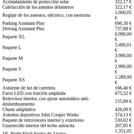
Acristalamiento de protección solar
322,17 €
Calefacción de los asientos delanteros
322,17 €
1.060,05
Reglaje de los asientos, eléctrico, con memoria
€
Parking Assistant Plus
696,30 €
Driving Assistant Plus
737,88 €
6.990,00
Paquete XL
€
5.490,01
Paquete L
€
3.990,00
Paquete M
€
2.990,00
Paquete S
€
1.289,99
Paquete XS
€
Asistente de luz de carretera
166,40 €
Faros LED con función ampliada
675,52 €
Retrovisor interior, con ajuste automático anti-
155,89 €
deslumbramiento
Chasis adaptativo
426,09 €
Asientos deportivos John Cooper Works
374,13 €
Paquete de retrovisores interior y exteriores
530,02 €
Guarnecido interior del techo antracita
207,85 €
1.351,05
18', Night Flash Spoke de 2 tonos