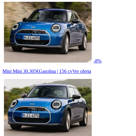
-8%
Mini Mini
30.305€
Gasolina | 156 cv
Ver oferta