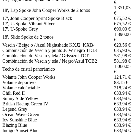
€
1.351,03
18', Lap Spoke John Cooper Works de 2 tonos
€
17', John Cooper Sprint Spoke Black
675,52 €
17', U-Spoke Vibrant Silver
675,52 €
17', U-Spoke Grey
690,00 €
1.390,00
18', Slide Spoke de 2 tonos
€
Vescin / Beige o / Azul Nightshade KXJ2, KXB4
623,56 €
Combinación de Vescin y punto JCW negro TDJ3
685,90 €
Combinación de Vescin y tela / Gris/azul TCJ1
581,98 €
Combinación de Vescin y tela / Negro/Azul TCB2
581,98 €
1.060,05
Techo de cristal panorámico
€
Volante John Cooper Works
124,71 €
Volante deportivo
83,15 €
Volante calefactable
218,24 €
Chili Red II
633,94 €
Sunny Side Yellow
633,94 €
British Racing Green IV
633,94 €
Legend Grey
633,94 €
Ocean Wave Green
633,94 €
Icy Sunshine Blue
633,94 €
Blazing Blue
633,94 €
Indigo Sunset Blue
633,94 €