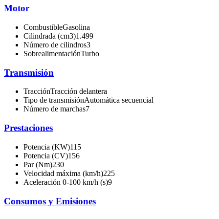
Motor
Combustible
Gasolina
Cilindrada (cm3)
1.499
Número de cilindros
3
Sobrealimentación
Turbo
Transmisión
Tracción
Tracción delantera
Tipo de transmisión
Automática secuencial
Número de marchas
7
Prestaciones
Potencia (KW)
115
Potencia (CV)
156
Par (Nm)
230
Velocidad máxima (km/h)
225
Aceleración 0-100 km/h (s)
9
Consumos y Emisiones