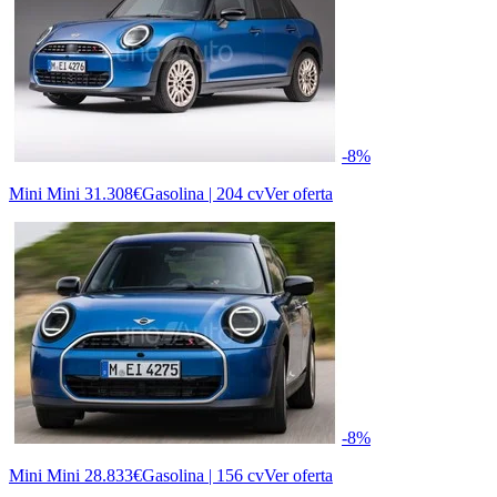
-8%
Mini Mini
31.308€
Gasolina | 204 cv
Ver oferta
-8%
Mini Mini
28.833€
Gasolina | 156 cv
Ver oferta