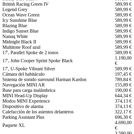
British Racing Green IV
589,99 €
Legend Grey
589,99 €
Ocean Wave Green
589,99 €
Icy Sunshine Blue
589,99 €
Blazing Blue
589,99 €
Indigo Sunset Blue
589,99 €
Nanuq White
589,99 €
Midnight Black II
589,99 €
Multitone Roof azul
589,99 €
17', Parallel Spoke de 2 tonos
589,99 €
1.190,00
17', John Cooper Sprint Spoke Black
€
17', U-Spoke Vibrant Silver
589,99 €
Cámara del habitáculo
197,45 €
Sistema de sonido surround Harman Kardon
789,84 €
Navegación MINI AR
155,89 €
Base para carga inalámbrica
190,00 €
MINI Head-Up Display
644,34 €
Modos MINI Experience
374,13 €
Dispositivo de alarma
374,13 €
Calefacción de los asientos delanteros
322,17 €
Parking Assistant Plus
696,30 €
4.690,00
Paquete XL
€
3.590,00