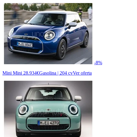
-8%
Mini Mini
28.934€
Gasolina | 204 cv
Ver oferta