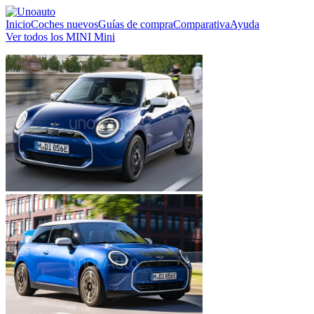
Inicio
Coches nuevos
Guías de compra
Comparativa
Ayuda
Ver todos los MINI Mini