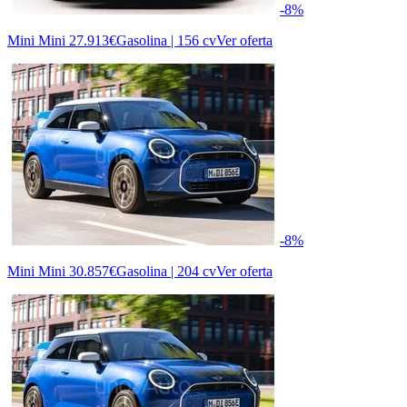
-8%
Mini Mini
27.913€
Gasolina | 156 cv
Ver oferta
-8%
Mini Mini
30.857€
Gasolina | 204 cv
Ver oferta