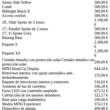
Sunny Side Yellow
589,99 €
Comb
589,99 €
Midnight Black II
589,99 €
Acceso confort
589,99 €
1.190,00
18', Slide Spoke de 2 tonos
€
17', Parallel Spoke de 2 tonos
589,99 €
17', U-Spoke Grey
589,99 €
Blazing Blue
589,99 €
2.490,00
Paquete S
€
1.289,99
Paquete XS
€
Cristales tintados con protección solar Cristales tintados con
290,00 €
protección solar
MINI Head-Up Display
644,34 €
Retrovisor interior, con ajuste automático anti-
155,89 €
deslumbramiento
Paquete de retrovisores interior y exteriores
530,02 €
Asistente de luz de carretera
166,28 €
Faros LED con contenido ampliado
675,52 €
Calefacción de los asientos delanteros
322,17 €
Base para carga inalámbrica
190,00 €
Modos MINI Experience
374,13 €
Dispositivo de alarma
499,88 €