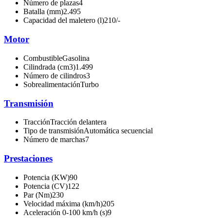
Número de plazas
4
Batalla (mm)
2.495
Capacidad del maletero (l)
210/-
Motor
Combustible
Gasolina
Cilindrada (cm3)
1.499
Número de cilindros
3
Sobrealimentación
Turbo
Transmisión
Tracción
Tracción delantera
Tipo de transmisión
Automática secuencial
Número de marchas
7
Prestaciones
Potencia (KW)
90
Potencia (CV)
122
Par (Nm)
230
Velocidad máxima (km/h)
205
Aceleración 0-100 km/h (s)
9