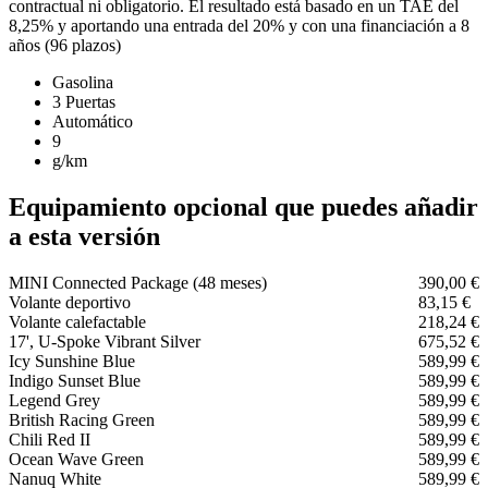
contractual ni obligatorio. El resultado está basado en un TAE del
8,25% y aportando una entrada del 20% y con una financiación a 8
años (96 plazos)
Gasolina
3 Puertas
Automático
9
g/km
Equipamiento opcional que puedes añadir
a esta versión
MINI Connected Package (48 meses)
390,00 €
Volante deportivo
83,15 €
Volante calefactable
218,24 €
17', U-Spoke Vibrant Silver
675,52 €
Icy Sunshine Blue
589,99 €
Indigo Sunset Blue
589,99 €
Legend Grey
589,99 €
British Racing Green
589,99 €
Chili Red II
589,99 €
Ocean Wave Green
589,99 €
Nanuq White
589,99 €