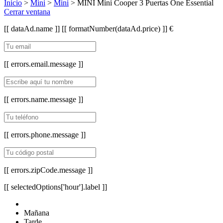
Inicio
>
Mini
>
Mini
> MINI Mini Cooper 3 Puertas One Essential
Cerrar ventana
[[ dataAd.name ]]
[[ formatNumber(dataAd.price) ]] €
[[ errors.email.message ]]
[[ errors.name.message ]]
[[ errors.phone.message ]]
[[ errors.zipCode.message ]]
[[ selectedOptions['hour'].label ]]
Mañana
Tarde