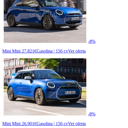
-8%
Mini Mini
27.821€
Gasolina | 156 cv
Ver oferta
-8%
Mini Mini
26.901€
Gasolina | 156 cv
Ver oferta