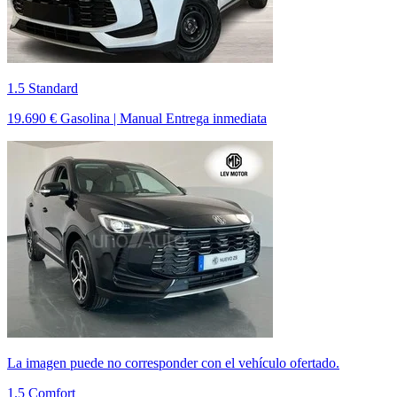
1.5 Standard
19.690 €
Gasolina | Manual
Entrega inmediata
La imagen puede no corresponder con el vehículo ofertado.
1.5 Comfort