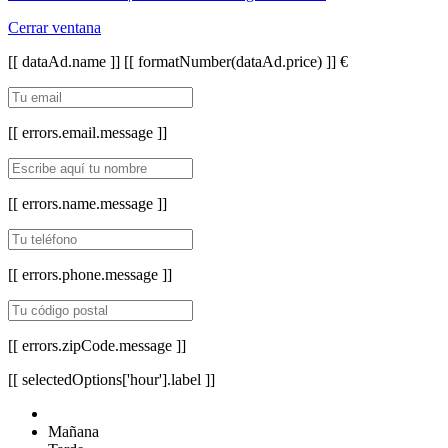
Cerrar ventana
[[ dataAd.name ]]
[[ formatNumber(dataAd.price) ]] €
[[ errors.email.message ]]
[[ errors.name.message ]]
[[ errors.phone.message ]]
[[ errors.zipCode.message ]]
[[ selectedOptions['hour'].label ]]
Mañana