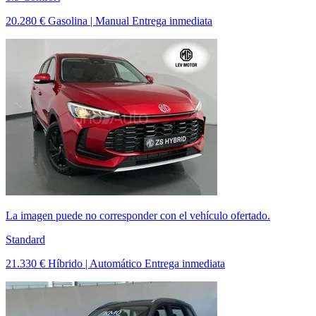
20.280 €
Gasolina | Manual
Entrega inmediata
La imagen puede no corresponder con el vehículo ofertado.
Standard
21.330 €
Híbrido | Automático
Entrega inmediata