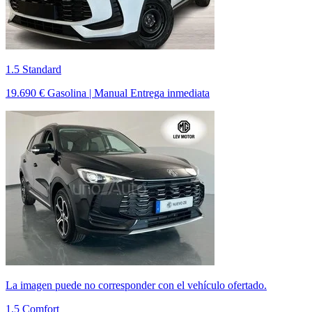
1.5 Standard
19.690 €
Gasolina | Manual
Entrega inmediata
La imagen puede no corresponder con el vehículo ofertado.
1.5 Comfort