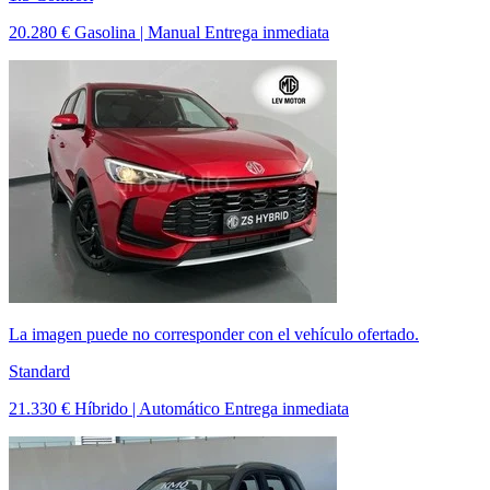
20.280 €
Gasolina | Manual
Entrega inmediata
La imagen puede no corresponder con el vehículo ofertado.
Standard
21.330 €
Híbrido | Automático
Entrega inmediata