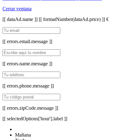
Cerrar ventana
[[ dataAd.name ]]
[[ formatNumber(dataAd.price) ]] €
[[ errors.email.message ]]
[[ errors.name.message ]]
[[ errors.phone.message ]]
[[ errors.zipCode.message ]]
[[ selectedOptions['hour'].label ]]
Mañana