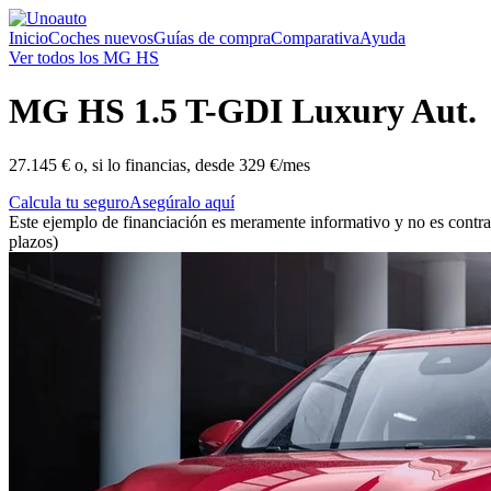
Inicio
Coches nuevos
Guías de compra
Comparativa
Ayuda
Ver todos los MG HS
MG
HS 1.5 T-GDI Luxury Aut.
27.145 €
o, si lo financias, desde
329 €/mes
Calcula tu seguro
Asegúralo aquí
Este ejemplo de financiación es meramente informativo y no es contra
plazos)