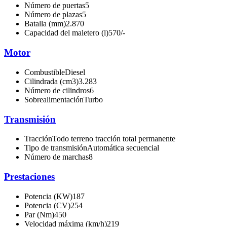
Número de puertas
5
Número de plazas
5
Batalla (mm)
2.870
Capacidad del maletero (l)
570/-
Motor
Combustible
Diesel
Cilindrada (cm3)
3.283
Número de cilindros
6
Sobrealimentación
Turbo
Transmisión
Tracción
Todo terreno tracción total permanente
Tipo de transmisión
Automática secuencial
Número de marchas
8
Prestaciones
Potencia (KW)
187
Potencia (CV)
254
Par (Nm)
450
Velocidad máxima (km/h)
219