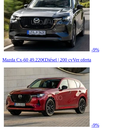
-9%
Mazda Cx-60
49.220€
Diésel | 200 cv
Ver oferta
-9%