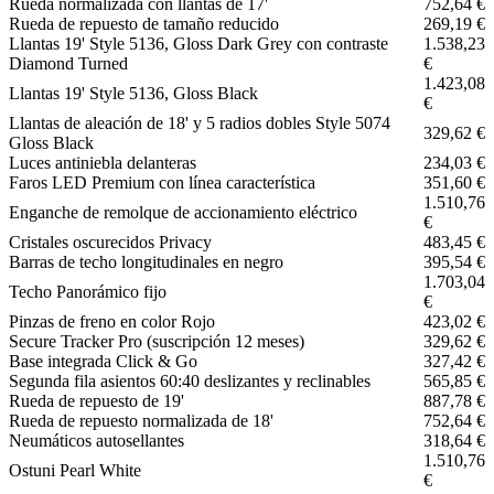
Rueda normalizada con llantas de 17'
752,64 €
Rueda de repuesto de tamaño reducido
269,19 €
Llantas 19' Style 5136, Gloss Dark Grey con contraste
1.538,23
Diamond Turned
€
1.423,08
Llantas 19' Style 5136, Gloss Black
€
Llantas de aleación de 18' y 5 radios dobles Style 5074
329,62 €
Gloss Black
Luces antiniebla delanteras
234,03 €
Faros LED Premium con línea característica
351,60 €
1.510,76
Enganche de remolque de accionamiento eléctrico
€
Cristales oscurecidos Privacy
483,45 €
Barras de techo longitudinales en negro
395,54 €
1.703,04
Techo Panorámico fijo
€
Pinzas de freno en color Rojo
423,02 €
Secure Tracker Pro (suscripción 12 meses)
329,62 €
Base integrada Click & Go
327,42 €
Segunda fila asientos 60:40 deslizantes y reclinables
565,85 €
Rueda de repuesto de 19'
887,78 €
Rueda de repuesto normalizada de 18'
752,64 €
Neumáticos autosellantes
318,64 €
1.510,76
Ostuni Pearl White
€