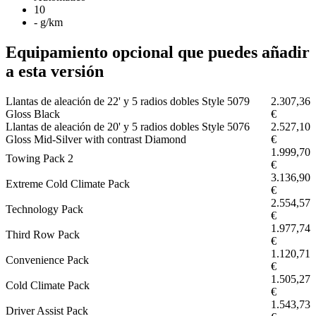
10
- g/km
Equipamiento opcional que puedes añadir
a esta versión
Llantas de aleación de 22' y 5 radios dobles Style 5079
2.307,36
Gloss Black
€
Llantas de aleación de 20' y 5 radios dobles Style 5076
2.527,10
Gloss Mid-Silver with contrast Diamond
€
1.999,70
Towing Pack 2
€
3.136,90
Extreme Cold Climate Pack
€
2.554,57
Technology Pack
€
1.977,74
Third Row Pack
€
1.120,71
Convenience Pack
€
1.505,27
Cold Climate Pack
€
1.543,73
Driver Assist Pack