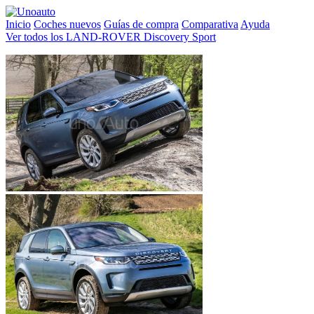
Inicio
Coches nuevos
Guías de compra
Comparativa
Ayuda
Ver todos los LAND-ROVER Discovery Sport