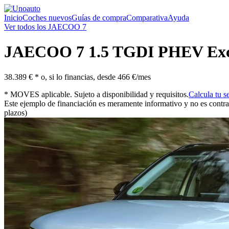
Inicio
Coches nuevos
Guías de compra
Comparativa
Ayuda
Ver todos los JAECOO 7
JAECOO
7 1.5 TGDI PHEV Exc
38.389 € *
o, si lo financias, desde
466 €/mes
* MOVES aplicable. Sujeto a disponibilidad y requisitos.
Calcula tu s
Este ejemplo de financiación es meramente informativo y no es contra
plazos)