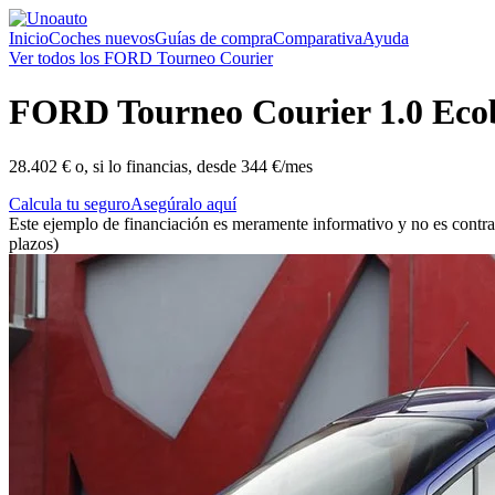
Inicio
Coches nuevos
Guías de compra
Comparativa
Ayuda
Ver todos los FORD Tourneo Courier
FORD
Tourneo Courier 1.0 Ecob
28.402 €
o, si lo financias, desde
344 €/mes
Calcula tu seguro
Asegúralo aquí
Este ejemplo de financiación es meramente informativo y no es contra
plazos)