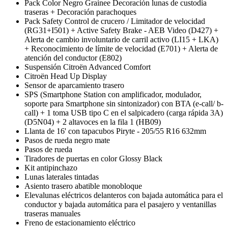
Pack Color Negro Grainee Decoración lunas de custodia
traseras + Decoración parachoques
Pack Safety Control de crucero / Limitador de velocidad
(RG31+I501) + Active Safety Brake - AEB Video (D427) +
Alerta de cambio involuntario de carril activo (LI15 + LKA)
+ Reconocimiento de límite de velocidad (E701) + Alerta de
atención del conductor (E802)
Suspensión Citroën Advanced Comfort
Citroën Head Up Display
Sensor de aparcamiento trasero
SPS (Smartphone Station con amplificador, modulador,
soporte para Smartphone sin sintonizador) con BTA (e-call/ b-
call) + 1 toma USB tipo C en el salpicadero (carga rápida 3A)
(D5N04) + 2 altavoces en la fila 1 (HB09)
Llanta de 16' con tapacubos Piryte - 205/55 R16 632mm
Pasos de rueda negro mate
Pasos de rueda
Tiradores de puertas en color Glossy Black
Kit antipinchazo
Lunas laterales tintadas
Asiento trasero abatible monobloque
Elevalunas eléctricos delanteros con bajada automática para el
conductor y bajada automática para el pasajero y ventanillas
traseras manuales
Freno de estacionamiento eléctrico