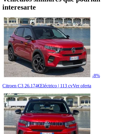
interesarte
-8%
Citroen C3
26.174€
Eléctrico | 113 cv
Ver oferta