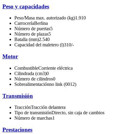
Peso y capacidades
Peso/Masa max. autorizado (kg)
1.910
Carrocería
Berlina
Número de puertas
5
Número de plazas
5
Batalla (mm)
2.540
Capacidad del maletero (l)
310/-
Motor
Combustible
Corriente eléctrica
Cilindrada (cm3)
0
Número de cilindros
0
Sobrealimentación
no link (0012)
Transmisión
Tracción
Tracción delantera
Tipo de transmisión
Directo, sin caja de cambios
Número de marchas
1
Prestaciones