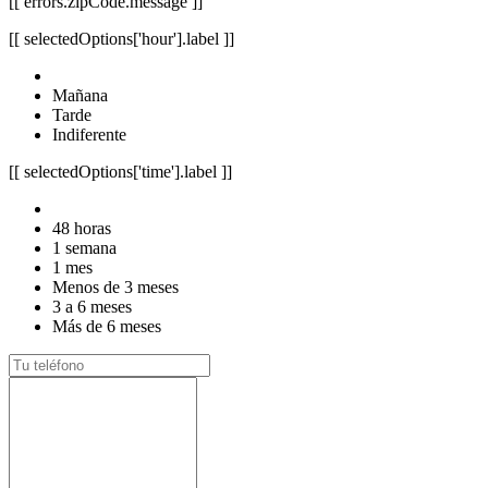
[[ errors.zipCode.message ]]
[[ selectedOptions['hour'].label ]]
Mañana
Tarde
Indiferente
[[ selectedOptions['time'].label ]]
48 horas
1 semana
1 mes
Menos de 3 meses
3 a 6 meses
Más de 6 meses