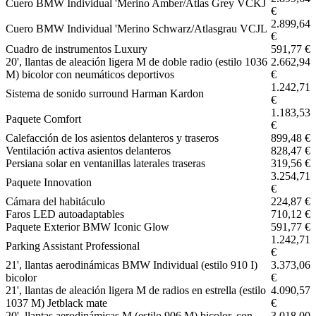
Cuero BMW Individual 'Merino Amber/Atlas Grey VCKJ
€
2.899,64
Cuero BMW Individual 'Merino Schwarz/Atlasgrau VCJL
€
Cuadro de instrumentos Luxury
591,77 €
20', llantas de aleación ligera M de doble radio (estilo 1036
2.662,94
M) bicolor con neumáticos deportivos
€
1.242,71
Sistema de sonido surround Harman Kardon
€
1.183,53
Paquete Comfort
€
Calefacción de los asientos delanteros y traseros
899,48 €
Ventilación activa asientos delanteros
828,47 €
Persiana solar en ventanillas laterales traseras
319,56 €
3.254,71
Paquete Innovation
€
Cámara del habitáculo
224,87 €
Faros LED autoadaptables
710,12 €
Paquete Exterior BMW Iconic Glow
591,77 €
1.242,71
Parking Assistant Professional
€
21', llantas aerodinámicas BMW Individual (estilo 910 I)
3.373,06
bicolor
€
21', llantas de aleación ligera M de radios en estrella (estilo
4.090,57
1037 M) Jetblack mate
€
20', llantas aerodinámicas M (estilo 906 M) bicolor, con
3.018,00