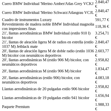
2.840,47
Cuero BMW Individual 'Merino Amber/Atlas Grey VCKJ
€
2.840,47
Cuero BMW Individual 'Merino Schwarz/Atlasgrau VCJL
€
Cuadro de instrumentos Luxury
591,77 €
Revestimiento de madera noble BMW Individual magnolia
118,36 €
con impresiones finas
21', llantas aerodinámicas BMW Individual (estilo 910 I)
3.254,71
bicolor
€
21', llantas de aleación ligera M de radios en estrella (estilo
2.840,47
1037 M) Jetblack mate
€
20', llantas de aleación ligera M de doble radio (estilo 1036
2.603,77
M) bicolor con neumáticos deportivos
€
20', llantas aerodinámicas M (estilo 906 M) bicolor, con
2.958,82
neumáticos deportivos
€
1.834,47
20', llantas aerodinámicas M (estilo 906 M) bicolor
€
20', llantas aerodinámicas (estilo 906) bicolor, con
4.083,18
neumáticos deportivos
€
2.958,82
Llantas aerodinámicas de 20 pulgadas estilo 906 bicolor
€
1.656,94
Llantas aerodinámicas de 19 pulgadas estilo 941 bicolor
€
1.988,33
Paquete Premium
€