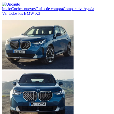
Inicio
Coches nuevos
Guías de compra
Comparativa
Ayuda
Ver todos los BMW X3