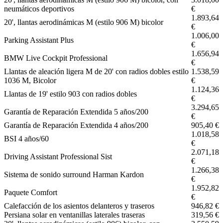
neumáticos deportivos
€
1.893,64
20', llantas aerodinámicas M (estilo 906 M) bicolor
€
1.006,00
Parking Assistant Plus
€
1.656,94
BMW Live Cockpit Professional
€
Llantas de aleación ligera M de 20' con radios dobles estilo
1.538,59
1036 M, Bicolor
€
1.124,36
Llantas de 19' estilo 903 con radios dobles
€
3.294,65
Garantía de Reparación Extendida 5 años/200
€
Garantía de Reparación Extendida 4 años/200
905,40 €
1.018,58
BSI 4 años/60
€
2.071,18
Driving Assistant Professional Sist
€
1.266,38
Sistema de sonido surround Harman Kardon
€
1.952,82
Paquete Comfort
€
Calefacción de los asientos delanteros y traseros
946,82 €
Persiana solar en ventanillas laterales traseras
319,56 €