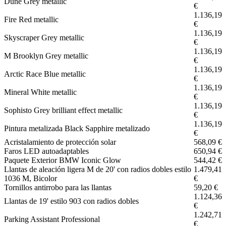
Dune Grey metallic
€
1.136,19
Fire Red metallic
€
1.136,19
Skyscraper Grey metallic
€
1.136,19
M Brooklyn Grey metallic
€
1.136,19
Arctic Race Blue metallic
€
1.136,19
Mineral White metallic
€
1.136,19
Sophisto Grey brilliant effect metallic
€
1.136,19
Pintura metalizada Black Sapphire metalizado
€
Acristalamiento de protección solar
568,09 €
Faros LED autoadaptables
650,94 €
Paquete Exterior BMW Iconic Glow
544,42 €
Llantas de aleación ligera M de 20' con radios dobles estilo
1.479,41
1036 M, Bicolor
€
Tornillos antirrobo para las llantas
59,20 €
1.124,36
Llantas de 19' estilo 903 con radios dobles
€
1.242,71
Parking Assistant Professional
€