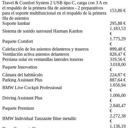
Travel & Comfort System 2 USB tipo C, carga con 3 A en
el respaldo de la primera fila de asientos - 2 preparativos
153,86 €
para el soporte multifuncional en el respaldo de la primera
fila de asientos
Soporte lumbar
295,88 €
1.183,53
Sistema de sonido surround Harman Kardon
€
1.775,29
Paquete Comfort
€
Calefacción de los asientos delanteros y traseros
899,48 €
Ventilación activa asientos delanteros
828,47 €
Persiana solar en ventanillas laterales traseras
319,56 €
3.018,00
Paquete Innovation
€
Cámara del habitáculo
224,87 €
Parking Assistant Plus
887,64 €
1.656,94
BMW Live Cockpit Professional
€
1.006,00
Driving Assistant Plus
€
2.840,47
Paquete Premium
€
2.272,38
BMW Individual Tanzanite Blue metallic
€
1.136,19