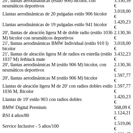
20', llantas aerodinámicas (estilo 906) bicolor, con
3.550,59
neumáticos deportivos
€
3.018,00
Llantas aerodinámicas de 20 pulgadas estilo 906 bicolor
€
1.420,23
Llantas aerodinámicas de 19 pulgadas estilo 941 bicolor
€
20', llantas de aleación ligera M de doble radio (estilo 1036
2.130,36
M) bicolor con neumáticos deportivos
€
21', llantas aerodinámicas BMW Individual (estilo 910 I)
3.018,00
bicolor
€
21', llantas de aleación ligera M de radios en estrella (estilo
3.432,23
1037 M) Jetblack mate
€
20', llantas aerodinámicas M (estilo 906 M) bicolor, con
2.130,36
neumáticos deportivos
€
1.597,77
20', llantas aerodinámicas M (estilo 906 M) bicolor
€
Llantas de aleación ligera M de 20' con radios dobles estilo
1.597,77
1036 M, Bicolor
€
1.420,23
Llantas de 19' estilo 903 con radios dobles
€
BMW Digital Premium
568,09 €
1.124,21
BSI 4 años/80
€
1.519,06
Service Inclusive - 5 años/100
€