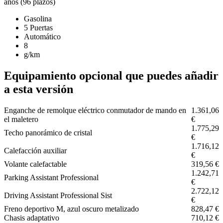
años (96 plazos)
Gasolina
5 Puertas
Automático
8
g/km
Equipamiento opcional que puedes añadir
a esta versión
Enganche de remolque eléctrico conmutador de mando en
1.361,06
el maletero
€
1.775,29
Techo panorámico de cristal
€
1.716,12
Calefacción auxiliar
€
Volante calefactable
319,56 €
1.242,71
Parking Assistant Professional
€
2.722,12
Driving Assistant Professional Sist
€
Freno deportivo M, azul oscuro metalizado
828,47 €
Chasis adaptativo
710,12 €