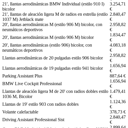
21', llantas aerodinámicas BMW Individual (estilo 910 I)
3.254,71
bicolor
€
21', llantas de aleación ligera M de radios en estrella (estilo
2.840,47
1037 M) Jetblack mate
€
20', llantas aerodinámicas M (estilo 906 M) bicolor, con
2.958,82
neumáticos deportivos
€
1.834,47
20', llantas aerodinámicas M (estilo 906 M) bicolor
€
20', llantas aerodinámicas (estilo 906) bicolor, con
4.083,18
neumáticos deportivos
€
2.958,82
Llantas aerodinámicas de 20 pulgadas estilo 906 bicolor
€
1.656,94
Llantas aerodinámicas de 19 pulgadas estilo 941 bicolor
€
Parking Assistant Plus
887,64 €
1.656,94
BMW Live Cockpit Professional
€
Llantas de aleación ligera M de 20' con radios dobles estilo
1.479,41
1036 M, Bicolor
€
1.124,36
Llantas de 19' estilo 903 con radios dobles
€
Volante calefactable
378,73 €
2.840,47
Driving Assistant Professional Sist
€
2.899,64