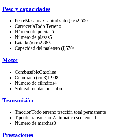
Peso y capacidades
Peso/Masa max. autorizado (kg)
2.500
Carrocería
Todo Terreno
Número de puertas
5
Número de plazas
5
Batalla (mm)
2.865
Capacidad del maletero (l)
570/-
Motor
Combustible
Gasolina
Cilindrada (cm3)
1.998
Número de cilindros
4
Sobrealimentación
Turbo
Transmisión
Tracción
Todo terreno tracción total permanente
Tipo de transmisión
Automática secuencial
Número de marchas
8
Prestaciones