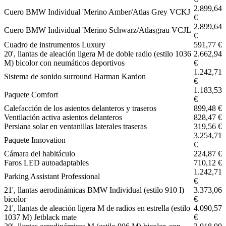
2.899,64
Cuero BMW Individual 'Merino Amber/Atlas Grey VCKJ
€
2.899,64
Cuero BMW Individual 'Merino Schwarz/Atlasgrau VCJL
€
Cuadro de instrumentos Luxury
591,77 €
20', llantas de aleación ligera M de doble radio (estilo 1036
2.662,94
M) bicolor con neumáticos deportivos
€
1.242,71
Sistema de sonido surround Harman Kardon
€
1.183,53
Paquete Comfort
€
Calefacción de los asientos delanteros y traseros
899,48 €
Ventilación activa asientos delanteros
828,47 €
Persiana solar en ventanillas laterales traseras
319,56 €
3.254,71
Paquete Innovation
€
Cámara del habitáculo
224,87 €
Faros LED autoadaptables
710,12 €
1.242,71
Parking Assistant Professional
€
21', llantas aerodinámicas BMW Individual (estilo 910 I)
3.373,06
bicolor
€
21', llantas de aleación ligera M de radios en estrella (estilo
4.090,57
1037 M) Jetblack mate
€