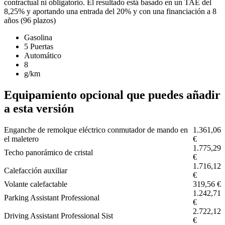
contractual ni obligatorio. El resultado está basado en un TAE del
8,25% y aportando una entrada del 20% y con una financiación a 8
años (96 plazos)
Gasolina
5 Puertas
Automático
8
g/km
Equipamiento opcional que puedes añadir
a esta versión
Enganche de remolque eléctrico conmutador de mando en
1.361,06
el maletero
€
1.775,29
Techo panorámico de cristal
€
1.716,12
Calefacción auxiliar
€
Volante calefactable
319,56 €
1.242,71
Parking Assistant Professional
€
2.722,12
Driving Assistant Professional Sist
€