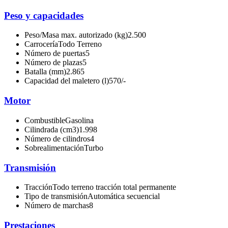
Peso y capacidades
Peso/Masa max. autorizado (kg)
2.500
Carrocería
Todo Terreno
Número de puertas
5
Número de plazas
5
Batalla (mm)
2.865
Capacidad del maletero (l)
570/-
Motor
Combustible
Gasolina
Cilindrada (cm3)
1.998
Número de cilindros
4
Sobrealimentación
Turbo
Transmisión
Tracción
Todo terreno tracción total permanente
Tipo de transmisión
Automática secuencial
Número de marchas
8
Prestaciones