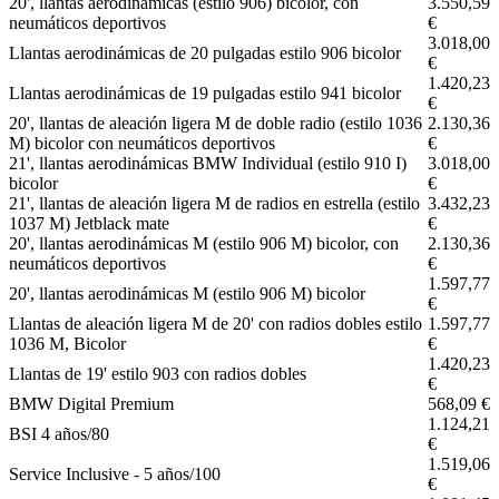
20', llantas aerodinámicas (estilo 906) bicolor, con
3.550,59
neumáticos deportivos
€
3.018,00
Llantas aerodinámicas de 20 pulgadas estilo 906 bicolor
€
1.420,23
Llantas aerodinámicas de 19 pulgadas estilo 941 bicolor
€
20', llantas de aleación ligera M de doble radio (estilo 1036
2.130,36
M) bicolor con neumáticos deportivos
€
21', llantas aerodinámicas BMW Individual (estilo 910 I)
3.018,00
bicolor
€
21', llantas de aleación ligera M de radios en estrella (estilo
3.432,23
1037 M) Jetblack mate
€
20', llantas aerodinámicas M (estilo 906 M) bicolor, con
2.130,36
neumáticos deportivos
€
1.597,77
20', llantas aerodinámicas M (estilo 906 M) bicolor
€
Llantas de aleación ligera M de 20' con radios dobles estilo
1.597,77
1036 M, Bicolor
€
1.420,23
Llantas de 19' estilo 903 con radios dobles
€
BMW Digital Premium
568,09 €
1.124,21
BSI 4 años/80
€
1.519,06
Service Inclusive - 5 años/100
€