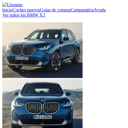
Inicio
Coches nuevos
Guías de compra
Comparativa
Ayuda
Ver todos los BMW X3