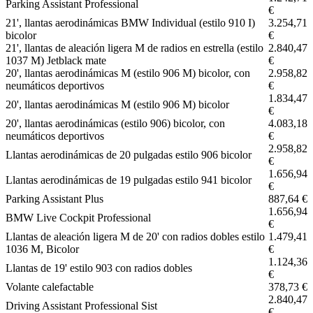
Parking Assistant Professional
€
21', llantas aerodinámicas BMW Individual (estilo 910 I)
3.254,71
bicolor
€
21', llantas de aleación ligera M de radios en estrella (estilo
2.840,47
1037 M) Jetblack mate
€
20', llantas aerodinámicas M (estilo 906 M) bicolor, con
2.958,82
neumáticos deportivos
€
1.834,47
20', llantas aerodinámicas M (estilo 906 M) bicolor
€
20', llantas aerodinámicas (estilo 906) bicolor, con
4.083,18
neumáticos deportivos
€
2.958,82
Llantas aerodinámicas de 20 pulgadas estilo 906 bicolor
€
1.656,94
Llantas aerodinámicas de 19 pulgadas estilo 941 bicolor
€
Parking Assistant Plus
887,64 €
1.656,94
BMW Live Cockpit Professional
€
Llantas de aleación ligera M de 20' con radios dobles estilo
1.479,41
1036 M, Bicolor
€
1.124,36
Llantas de 19' estilo 903 con radios dobles
€
Volante calefactable
378,73 €
2.840,47
Driving Assistant Professional Sist
€