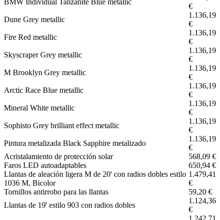
BMW Individual Tanzanite Blue metallic
€
1.136,19
Dune Grey metallic
€
1.136,19
Fire Red metallic
€
1.136,19
Skyscraper Grey metallic
€
1.136,19
M Brooklyn Grey metallic
€
1.136,19
Arctic Race Blue metallic
€
1.136,19
Mineral White metallic
€
1.136,19
Sophisto Grey brilliant effect metallic
€
1.136,19
Pintura metalizada Black Sapphire metalizado
€
Acristalamiento de protección solar
568,09 €
Faros LED autoadaptables
650,94 €
Llantas de aleación ligera M de 20' con radios dobles estilo
1.479,41
1036 M, Bicolor
€
Tornillos antirrobo para las llantas
59,20 €
1.124,36
Llantas de 19' estilo 903 con radios dobles
€
1.242,71