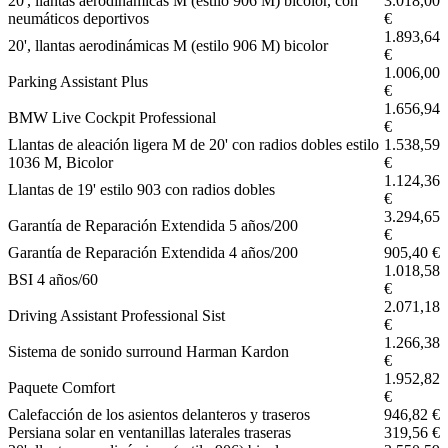
20', llantas aerodinámicas M (estilo 906 M) bicolor, con
3.018,00
neumáticos deportivos
€
1.893,64
20', llantas aerodinámicas M (estilo 906 M) bicolor
€
1.006,00
Parking Assistant Plus
€
1.656,94
BMW Live Cockpit Professional
€
Llantas de aleación ligera M de 20' con radios dobles estilo
1.538,59
1036 M, Bicolor
€
1.124,36
Llantas de 19' estilo 903 con radios dobles
€
3.294,65
Garantía de Reparación Extendida 5 años/200
€
Garantía de Reparación Extendida 4 años/200
905,40 €
1.018,58
BSI 4 años/60
€
2.071,18
Driving Assistant Professional Sist
€
1.266,38
Sistema de sonido surround Harman Kardon
€
1.952,82
Paquete Comfort
€
Calefacción de los asientos delanteros y traseros
946,82 €
Persiana solar en ventanillas laterales traseras
319,56 €