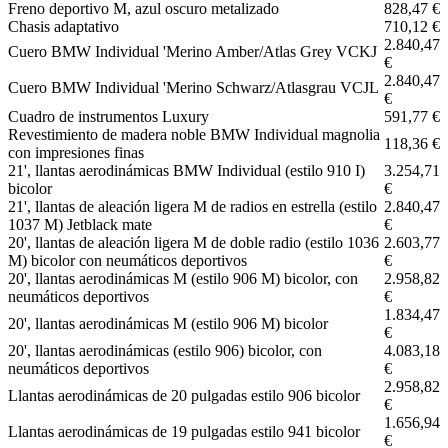
Freno deportivo M, azul oscuro metalizado
828,47 €
Chasis adaptativo
710,12 €
2.840,47
Cuero BMW Individual 'Merino Amber/Atlas Grey VCKJ
€
2.840,47
Cuero BMW Individual 'Merino Schwarz/Atlasgrau VCJL
€
Cuadro de instrumentos Luxury
591,77 €
Revestimiento de madera noble BMW Individual magnolia
118,36 €
con impresiones finas
21', llantas aerodinámicas BMW Individual (estilo 910 I)
3.254,71
bicolor
€
21', llantas de aleación ligera M de radios en estrella (estilo
2.840,47
1037 M) Jetblack mate
€
20', llantas de aleación ligera M de doble radio (estilo 1036
2.603,77
M) bicolor con neumáticos deportivos
€
20', llantas aerodinámicas M (estilo 906 M) bicolor, con
2.958,82
neumáticos deportivos
€
1.834,47
20', llantas aerodinámicas M (estilo 906 M) bicolor
€
20', llantas aerodinámicas (estilo 906) bicolor, con
4.083,18
neumáticos deportivos
€
2.958,82
Llantas aerodinámicas de 20 pulgadas estilo 906 bicolor
€
1.656,94
Llantas aerodinámicas de 19 pulgadas estilo 941 bicolor
€