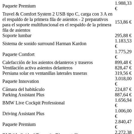
1.988,33
Paquete Premium
€
Travel & Comfort System 2 USB tipo C, carga con 3 A en
el respaldo de la primera fila de asientos - 2 preparativos
153,86 €
para el soporte multifuncional en el respaldo de la primera
fila de asientos
Soporte lumbar
295,88 €
1.183,53
Sistema de sonido surround Harman Kardon
€
1.775,29
Paquete Comfort
€
Calefacción de los asientos delanteros y traseros
899,48 €
Ventilación activa asientos delanteros
828,47 €
Persiana solar en ventanillas laterales traseras
319,56 €
3.018,00
Paquete Innovation
€
Cámara del habitáculo
224,87 €
Parking Assistant Plus
887,64 €
1.656,94
BMW Live Cockpit Professional
€
1.006,00
Driving Assistant Plus
€
2.840,47
Paquete Premium
€
2.272,38