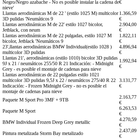
Negro/Negro azabache - No es posible instalar la cadena de
€
nieve'
Llantas aerodinámicas M de 22 ' (estilo 1025 M) multicolor
1.366,59
3D pulidas 'Neumáticos 9
€
Llantas aerodinámicas M de 22' estilo 1027 bicolor,
2.904,00
Jetblack, con neum
€
Llantas aerodinámicas M de 22 pulgadas, estilo 1027 M
1.822,11
bicolor, Jetblack 'Neumáticos 9
€
23',llantas aerodinámicas BMW Individual(estilo 1028 )
4.896,94
multicolor 3D pulidas
€
Llantas 21', aerodinámicas (estilo 1010) bicolor 3D pulidas
1.992,94
9J x 21 / neumáticos 255/50 R 21 Indicación: - Midnight
€
Grey - es posible el montaje de cadenas para nieve
Llantas aerodinámicas de 22 pulgadas estilo 1021
multicolor 3D pulidas 9,5J x 22 / neumáticos 275/40 R 22
3.131,77
Indicación: - Frozen Midnight Grey - no es posible el
€
montaje de cadenas para nieve
2.163,77
Paquete M Sport Pro 3MF + 9TB
€
6.263,53
Paquete M Sport
€
4.270,59
BMW Individual Frozen Deep Grey metallic
€
2.437,09
Pintura metalizada Storm Bay metalizado
€