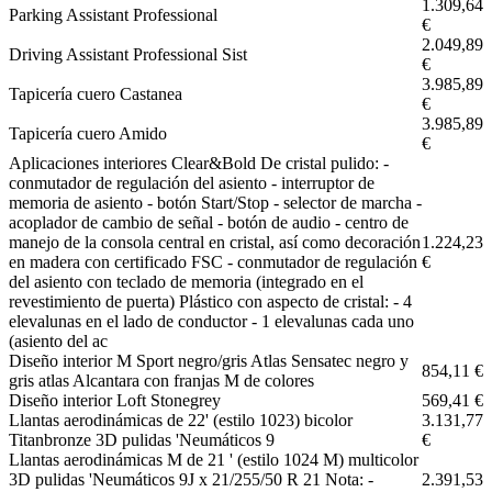
1.309,64
Parking Assistant Professional
€
2.049,89
Driving Assistant Professional Sist
€
3.985,89
Tapicería cuero Castanea
€
3.985,89
Tapicería cuero Amido
€
Aplicaciones interiores Clear&Bold De cristal pulido: -
conmutador de regulación del asiento - interruptor de
memoria de asiento - botón Start/Stop - selector de marcha -
acoplador de cambio de señal - botón de audio - centro de
manejo de la consola central en cristal, así como decoración
1.224,23
en madera con certificado FSC - conmutador de regulación
€
del asiento con teclado de memoria (integrado en el
revestimiento de puerta) Plástico con aspecto de cristal: - 4
elevalunas en el lado de conductor - 1 elevalunas cada uno
(asiento del ac
Diseño interior M Sport negro/gris Atlas Sensatec negro y
854,11 €
gris atlas Alcantara con franjas M de colores
Diseño interior Loft Stonegrey
569,41 €
Llantas aerodinámicas de 22' (estilo 1023) bicolor
3.131,77
Titanbronze 3D pulidas 'Neumáticos 9
€
Llantas aerodinámicas M de 21 ' (estilo 1024 M) multicolor
3D pulidas 'Neumáticos 9J x 21/255/50 R 21 Nota: -
2.391,53