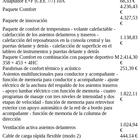
Adaptador E+F (CEE 7/7) 10A
68,33 €
4.236,43
Paquete Comfort
€
4.327,53
Paquete de innovación
€
Paquete de confort de temperatura - volante calefactable -
calefacción de los asientos delanteros y traseros -
1.138,83
calefacción del reposabrazos en la consola central y las
€
puertas delante y detrás - calefacción de superficie en el
tablero de instrumentos y puertas delante y detrás
Paquete Comfort en combinación con paquete deportivo M
2.414,30
358 + 453 + 4HC
€
Parabrisas de confort térmico y acústico
251,39 €
Asientos multifuncionales para conductor y acompañante -
función de memoria para conductor y acompañante - ajuste
eléctrico de la anchura del respaldo de los asientos traseros
- apoyo lumbar eléctrico con función de memoria - cuatro
1.822,11
programas de masaje con tres niveles de intensidad y dos
€
etapas de velocidad - función de memoria para retrovisor
exterior con apoyo automático de la red de a bordo para
acompañante - función de memoria de la columna de
dirección
1.024,94
Ventilación activa asientos delanteros
€
Cable de carga rápida flexible (modo 2)
444,14 €