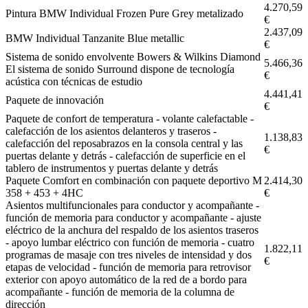
4.270,59
Pintura BMW Individual Frozen Pure Grey metalizado
€
2.437,09
BMW Individual Tanzanite Blue metallic
€
Sistema de sonido envolvente Bowers & Wilkins Diamond
5.466,36
El sistema de sonido Surround dispone de tecnología
€
acústica con técnicas de estudio
4.441,41
Paquete de innovación
€
Paquete de confort de temperatura - volante calefactable -
calefacción de los asientos delanteros y traseros -
1.138,83
calefacción del reposabrazos en la consola central y las
€
puertas delante y detrás - calefacción de superficie en el
tablero de instrumentos y puertas delante y detrás
Paquete Comfort en combinación con paquete deportivo M
2.414,30
358 + 453 + 4HC
€
Asientos multifuncionales para conductor y acompañante -
función de memoria para conductor y acompañante - ajuste
eléctrico de la anchura del respaldo de los asientos traseros
- apoyo lumbar eléctrico con función de memoria - cuatro
1.822,11
programas de masaje con tres niveles de intensidad y dos
€
etapas de velocidad - función de memoria para retrovisor
exterior con apoyo automático de la red de a bordo para
acompañante - función de memoria de la columna de
dirección