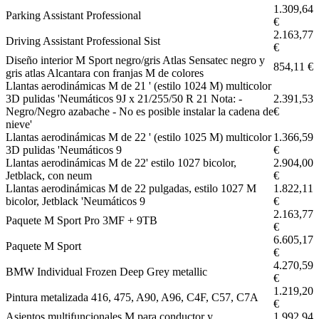
1.309,64
Parking Assistant Professional
€
2.163,77
Driving Assistant Professional Sist
€
Diseño interior M Sport negro/gris Atlas Sensatec negro y
854,11 €
gris atlas Alcantara con franjas M de colores
Llantas aerodinámicas M de 21 ' (estilo 1024 M) multicolor
3D pulidas 'Neumáticos 9J x 21/255/50 R 21 Nota: -
2.391,53
Negro/Negro azabache - No es posible instalar la cadena de
€
nieve'
Llantas aerodinámicas M de 22 ' (estilo 1025 M) multicolor
1.366,59
3D pulidas 'Neumáticos 9
€
Llantas aerodinámicas M de 22' estilo 1027 bicolor,
2.904,00
Jetblack, con neum
€
Llantas aerodinámicas M de 22 pulgadas, estilo 1027 M
1.822,11
bicolor, Jetblack 'Neumáticos 9
€
2.163,77
Paquete M Sport Pro 3MF + 9TB
€
6.605,17
Paquete M Sport
€
4.270,59
BMW Individual Frozen Deep Grey metallic
€
1.219,20
Pintura metalizada 416, 475, A90, A96, C4F, C57, C7A
€
Asientos multifuncionales M para conductor y
1.992,94