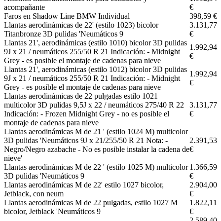
acompañante
€
Faros en Shadow Line BMW Individual
398,59 €
Llantas aerodinámicas de 22' (estilo 1023) bicolor
3.131,77
Titanbronze 3D pulidas 'Neumáticos 9
€
Llantas 21', aerodinámicas (estilo 1010) bicolor 3D pulidas
1.992,94
9J x 21 / neumáticos 255/50 R 21 Indicación: - Midnight
€
Grey - es posible el montaje de cadenas para nieve
Llantas 21', aerodinámicas (estilo 1012) bicolor 3D pulidas
1.992,94
9J x 21 / neumáticos 255/50 R 21 Indicación: - Midnight
€
Grey - es posible el montaje de cadenas para nieve
Llantas aerodinámicas de 22 pulgadas estilo 1021
multicolor 3D pulidas 9,5J x 22 / neumáticos 275/40 R 22
3.131,77
Indicación: - Frozen Midnight Grey - no es posible el
€
montaje de cadenas para nieve
Llantas aerodinámicas M de 21 ' (estilo 1024 M) multicolor
3D pulidas 'Neumáticos 9J x 21/255/50 R 21 Nota: -
2.391,53
Negro/Negro azabache - No es posible instalar la cadena de
€
nieve'
Llantas aerodinámicas M de 22 ' (estilo 1025 M) multicolor
1.366,59
3D pulidas 'Neumáticos 9
€
Llantas aerodinámicas M de 22' estilo 1027 bicolor,
2.904,00
Jetblack, con neum
€
Llantas aerodinámicas M de 22 pulgadas, estilo 1027 M
1.822,11
bicolor, Jetblack 'Neumáticos 9
€
2.589,40